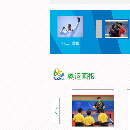
<<上一图集
奥运画报