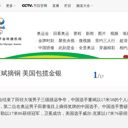
事
更多
节目官网
直播
栏目
频道大全
奥运会
回看奥运
赛程
新闻
图片
视频
项
|
|
|
|
|
|
金牌时刻
聚焦央视
微视频
里约三人行
超清
|
|
|
|
|
中国骄傲
此刻是金
全景奥运
穿越精彩
相约
|
|
|
|
|
1
董斌摘铜 美国包揽金银
/
17
运会结束了田径大项男子三级跳远争夺，中国选手董斌以17米58的个人
，第二位在奥运男子田赛项目上摘得奖牌的中国选手。中国选手曹硕也
勒以17米86获得冠军，卫冕成功，美国选手威尔-克莱以17米76获