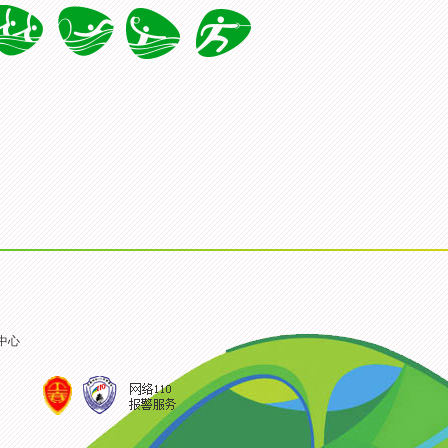
地奥运精英代表
[高清组图]奥运总结大会在京
[高清组图]中国女排载誉归
迎酒会
举行 众健儿参会
球迷热情迎接
中心