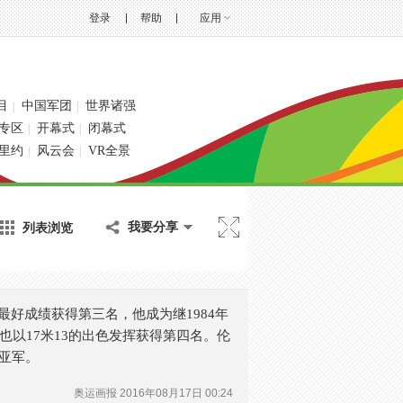
登录
帮助
应用
目
中国军团
世界诸强
|
|
专区
开幕式
闭幕式
|
|
里约
风云会
VR全景
|
|
列表浏览
我要分享
最好成绩获得第三名，他成为继1984年
以17米13的出色发挥获得第四名。伦
得亚军。
奥运画报
2016年08月17日 00:24