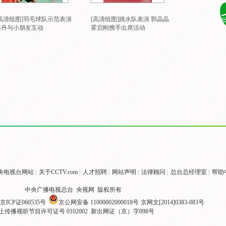
[高清组图]羽毛球队示范表演
[高清组图]跳水队表演 郭晶晶
[高清组图]内
林丹与小朋友互动
霍启刚携手出席活动
团访港出席欢
央电视台网站
|
关于CCTV.com
|
人才招聘
|
网站声明
|
法律顾问
|
总台总经理室
|
帮助
中央广播电视总台 央视网 版权所有
京ICP证060535号
京公网安备 11000002000018号
京网文[2014]0383-083号
上传播视听节目许可证号 0102002 新出网证（京）字098号