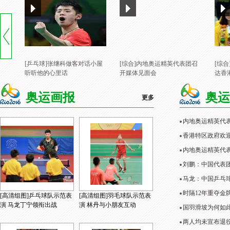
[乒乓球]张继科做客对话小屋
[综合]内地奥运精英代表团召
[综
听听他的心里话
开媒体见面会
达香
奥运画报
奥运
更多
内地奥运精英代
香港特区政府欢
内地奥运精英代表
刘鹏：中国代表
马龙：中国乒乓
时隔12年重夺金
[高清组图]乒乓球队示范表
[高清组图]羽毛球队示范表
演 马龙丁宁领衔出战
演 林丹与小朋友互动
国羽滑坡为何如
两人均未宣布退役