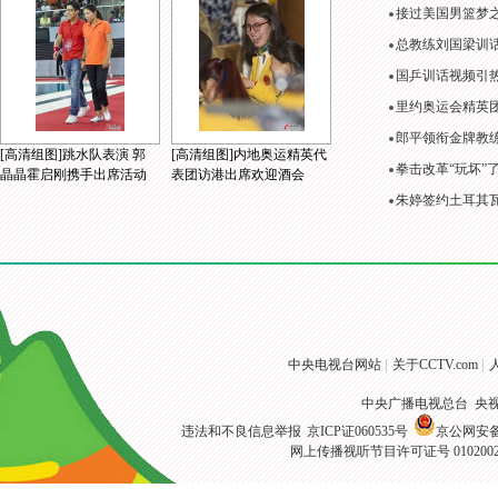
接过美国男篮梦
总教练刘国梁训
国乒训话视频引
里约奥运会精英
郎平领衔金牌教练
[高清组图]跳水队表演 郭
[高清组图]内地奥运精英代
拳击改革“玩坏”
晶晶霍启刚携手出席活动
表团访港出席欢迎酒会
朱婷签约土耳其
中央电视台网站
|
关于CCTV.com
|
中央广播电视总台 央
违法和不良信息举报
京ICP证060535号
京公网安备 1
网上传播视听节目许可证号 010200