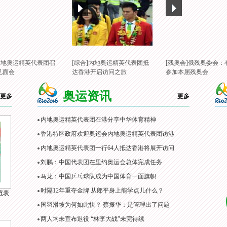
]内地奥运精英代表团召
[综合]内地奥运精英代表团抵
[残奥会]俄残奥委会：
见面会
达香港开启访问之旅
参加本届残奥会
奥运资讯
更多
更多
内地奥运精英代表团在港分享中华体育精神
香港特区政府欢迎奥运会内地奥运精英代表团访港
内地奥运精英代表团一行64人抵达香港将展开访问
刘鹏：中国代表团在里约奥运会总体完成任务
马龙：中国乒乓球队成为中国体育一面旗帜
时隔12年重夺金牌 从郎平身上能学点儿什么？
范表
国羽滑坡为何如此快？ 蔡振华：是管理出了问题
两人均未宣布退役 “林李大战”未完待续