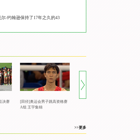
尔-约翰逊保持了17年之久的43
松决赛
[田径]奥运会男子跳高资格赛
A组 王宇集锦
>>更多