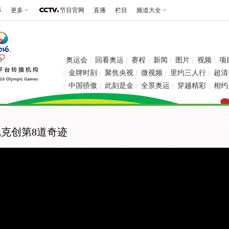
事
更多
节目官网
直播
栏目
频道大全
奥运会
回看奥运
赛程
新闻
图片
视频
项
|
|
|
|
|
|
金牌时刻
聚焦央视
微视频
里约三人行
超清
|
|
|
|
|
中国骄傲
此刻是金
全景奥运
穿越精彩
相约
|
|
|
|
|
凯克创第8道奇迹