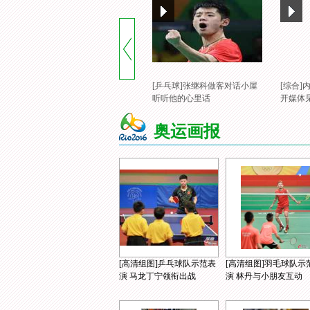
[乒乓球]张继科做客对话小屋
[综合
听听他的心里话
开媒体
奥运画报
[高清组图]乒乓球队示范表
[高清组图]羽毛球队示
演 马龙丁宁领衔出战
演 林丹与小朋友互动