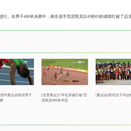
进行。在男子400米决赛中，南非选手范尼凯克以43秒03的成绩打破了迈克
会]里约奥运会田径男子
[全景奥运]17年纪录被打破 范
[奥运会]田径女子马拉
决赛
尼凯克400米夺冠