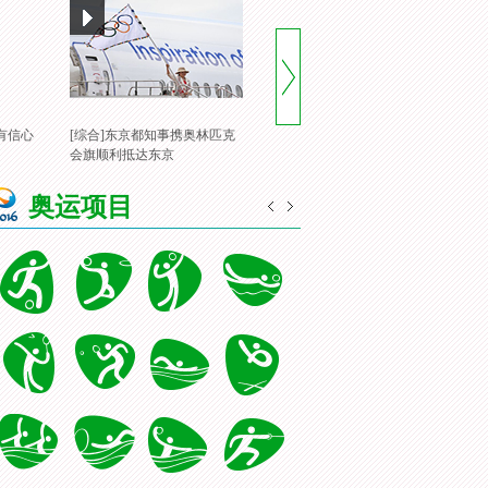
有信心
[综合]东京都知事携奥林匹克
[风云会]20160822 顶住压力 谌
[
会旗顺利抵达东京
龙里约登顶
一
奥运项目