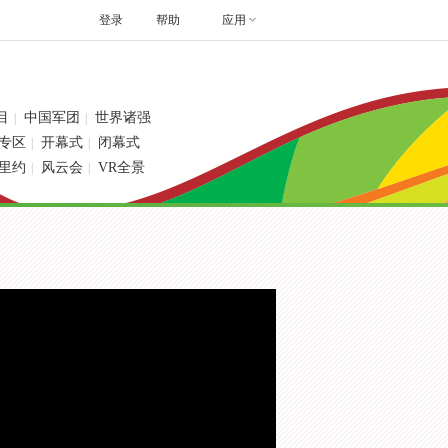
登录
帮助
应用
目
中国军团
世界诸强
|
|
专区
开幕式
闭幕式
|
|
里约
风云会
VR全景
|
|