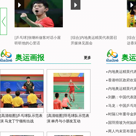
[乒乓球]张继科做客对话小屋
[综合]内地奥运精英代表团召
[综
听听他的心里话
开媒体见面会
达香
奥运画报
奥运
更多
内地奥运精英代
香港特区政府欢
内地奥运精英代表
刘鹏：中国代表
马龙：中国乒乓
时隔12年重夺金
[高清组图]乒乓球队示范表
[高清组图]羽毛球队示范表
演 马龙丁宁领衔出战
演 林丹与小朋友互动
国羽滑坡为何如
两人均未宣布退役