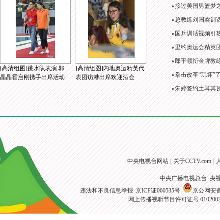
接过美国男篮梦
总教练刘国梁训
国乒训话视频引
里约奥运会精英
郎平领衔金牌教练
[高清组图]跳水队表演 郭
[高清组图]内地奥运精英代
拳击改革“玩坏”
晶晶霍启刚携手出席活动
表团访港出席欢迎酒会
朱婷签约土耳其
中央电视台网站
|
关于CCTV.com
|
中央广播电视总台 央
违法和不良信息举报
京ICP证060535号
京公网安备 1
网上传播视听节目许可证号 010200