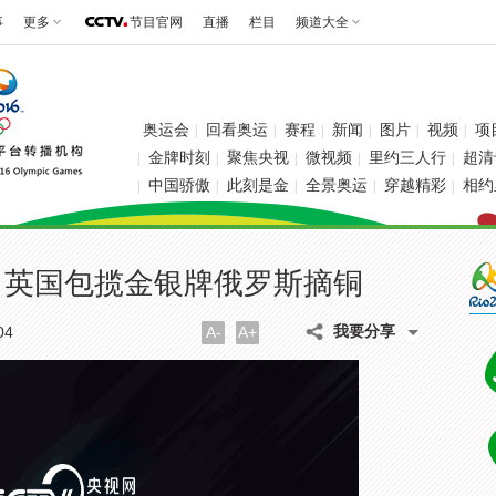
事
更多
节目官网
直播
栏目
频道大全
奥运会
回看奥运
赛程
新闻
图片
视频
项
|
|
|
|
|
|
金牌时刻
聚焦央视
微视频
里约三人行
超清
|
|
|
|
|
中国骄傲
此刻是金
全景奥运
穿越精彩
相约
|
|
|
|
|
 英国包揽金银牌俄罗斯摘铜
我要分享
04
A-
A+