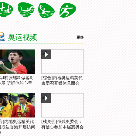
奥运视频
更多
乒乓球]张继科做客对
[综合]内地奥运精英代
小屋 听听他的心里
表团召开媒体见面会
综合]内地奥运精英代
[残奥会]俄残奥委会：
团抵达香港开启访问
有信心参加本届残奥会
旅