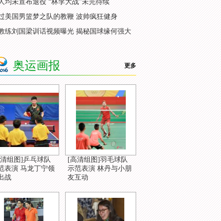
人均未宣布退役 “林李大战”未完待续
过美国男篮梦之队的教鞭 波帅疯狂健身
教练刘国梁训话视频曝光 揭秘国球缘何强大
奥运画报
更多
高清组图]乒乓球队
[高清组图]羽毛球队
范表演 马龙丁宁领
示范表演 林丹与小朋
出战
友互动