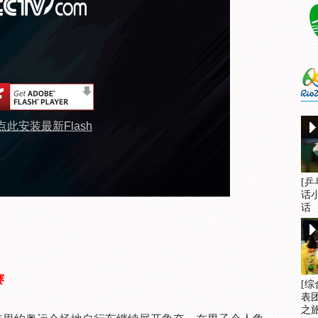
点此安装最新Flash
[
话
话
赛
[
表
之