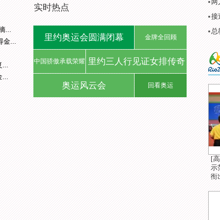
两
实时热点
接
..
总
里约奥运会圆满闭幕
金牌全回顾
...
里约三人行见证女排传奇
中国骄傲承载荣耀
..
..
奥运风云会
回看奥运
[
示
衔