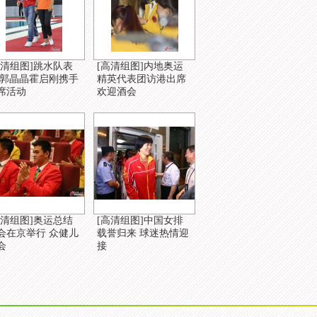
高清组图]跳水队表
[高清组图]内地奥运
 郭晶晶霍启刚携手
精英代表团访港出席
席活动
欢迎酒会
高清组图]奥运总结
[高清组图]中国女排
会在京举行 众健儿
载誉归来 球迷热情迎
会
接