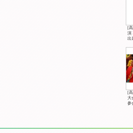
[
演
出
[
大
参