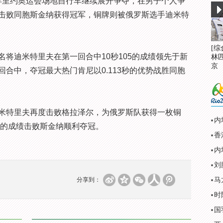
6年里约奥运会场地自行车继续展开争夺，在男子个人争
击败同胞斯金纳获得冠军，铜牌则被俄罗斯选手迪米特
[
迪米特里夫在第一回合中10秒105的成绩领先于新
林
京
合中，夺冠最大热门肯尼以0.113秒的优势战胜同胞
特里夫再度击败格拉泽尔，为俄罗斯队获得一枚铜
内
6的成绩击败斯金纳顺利夺冠。
刘
分享到：
马
时