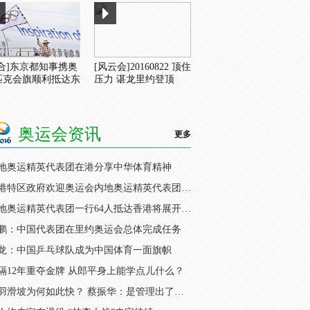
综合]东京都知事携奥
[风云会]20160822 顶住
匹克会旗顺利抵达东
压力 谌龙里约登顶
奥运会资讯
更多
地奥运精英代表团在港分享中华体育精神
香港特区政府欢迎奥运会内地奥运精英代表团访港
内地奥运精英代表团一行64人抵达香港将展开访问
鹏：中国代表团在里约奥运会总体完成任务
龙：中国乒乓球队成为中国体育一面旗帜
隔12年重夺金牌 从郎平身上能学点儿什么？
国羽滑坡为何如此快？ 蔡振华：是管理出了问题