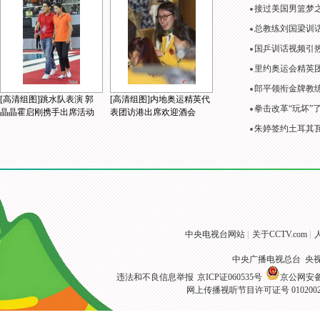
接过美国男篮梦
总教练刘国梁训
国乒训话视频引
里约奥运会精英
郎平领衔金牌教练
[高清组图]跳水队表演 郭
[高清组图]内地奥运精英代
拳击改革“玩坏”
晶晶霍启刚携手出席活动
表团访港出席欢迎酒会
朱婷签约土耳其
中央电视台网站
|
关于CCTV.com
|
中央广播电视总台 央
违法和不良信息举报
京ICP证060535号
京公网安备 1
网上传播视听节目许可证号 010200