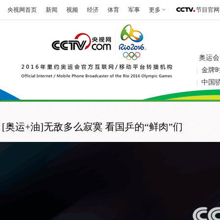
央视网首页
新闻
视频
经济
体育
军事
更多
节目官网
奥运会
金牌
|
中国
|
[奥运+油]无敌多么寂寞 看国乒的“鲜肉”们