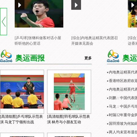
[乒乓球]张继科做客对话小屋
[综合]内地奥运精英代表团召
[综
听听他的心里话
开媒体见面会
达香
奥运画报
奥运
更多
内地奥运精英代
香港特区政府欢
内地奥运精英代表
刘鹏：中国代表
马龙：中国乒乓
时隔12年重夺金
[高清组图]乒乓球队示范表
[高清组图]羽毛球队示范表
演 马龙丁宁领衔出战
演 林丹与小朋友互动
国羽滑坡为何如
两人均未宣布退役