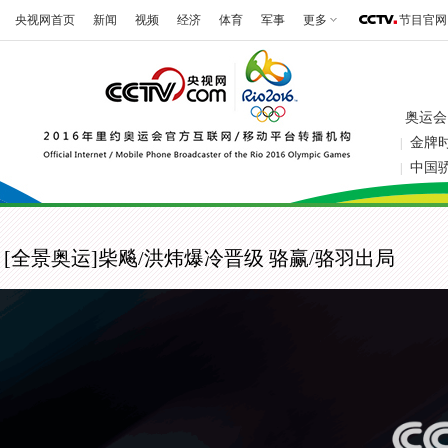
央视网首页
新闻
视频
经济
体育
军事
更多
节目官网
奥运会
金牌
|
中国
|
[全景奥运]柴飚/洪炜爆冷晋级 骆赢/骆羽出局