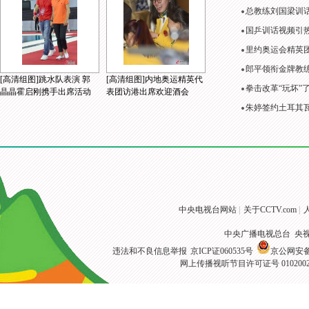
总教练刘国梁训
国乒训话视频引
里约奥运会精英
郎平领衔金牌教练
[高清组图]跳水队表演 郭
[高清组图]内地奥运精英代
拳击改革“玩坏”
晶晶霍启刚携手出席活动
表团访港出席欢迎酒会
朱婷签约土耳其
中央电视台网站
|
关于CCTV.com
|
中央广播电视总台 央
违法和不良信息举报
京ICP证060535号
京公网安备 1
网上传播视听节目许可证号 010200