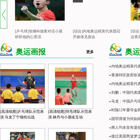
[乒乓球]张继科做客对话小屋
[综合]内地奥运精英代表团召
[综
听听他的心里话
开媒体见面会
达香
奥运画报
奥运
更多
内地奥运精英代
香港特区政府欢
内地奥运精英代表
刘鹏：中国代表
马龙：中国乒乓
时隔12年重夺金
[高清组图]乒乓球队示范表
[高清组图]羽毛球队示范表
演 马龙丁宁领衔出战
演 林丹与小朋友互动
国羽滑坡为何如
两人均未宣布退役
接过美国男篮梦