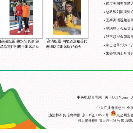
接过美国男篮梦
总教练刘国梁训
国乒训话视频引
里约奥运会精英
郎平领衔金牌教练
[高清组图]跳水队表演 郭
[高清组图]内地奥运精英代
拳击改革“玩坏”
晶晶霍启刚携手出席活动
表团访港出席欢迎酒会
朱婷签约土耳其
中央电视台网站
|
关于CCTV.com
|
中央广播电视总台 央
违法和不良信息举报
京ICP证060535号
京公网安备 1
网上传播视听节目许可证号 010200