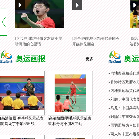
[乒乓球]张继科做客对话小屋
[综合]内地奥运精英代表团召
[综
听听他的心里话
开媒体见面会
达香
奥运画报
奥运
更多
内地奥运精英代
香港特区政府欢
内地奥运精英代表
刘鹏：中国代表
马龙：中国乒乓
时隔12年重夺金
[高清组图]乒乓球队示范表
[高清组图]羽毛球队示范表
演 马龙丁宁领衔出战
演 林丹与小朋友互动
国羽滑坡为何如
两人均未宣布退役