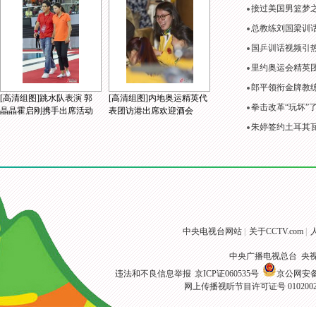
接过美国男篮梦
总教练刘国梁训
国乒训话视频引
里约奥运会精英
郎平领衔金牌教练
[高清组图]跳水队表演 郭
[高清组图]内地奥运精英代
拳击改革“玩坏”
晶晶霍启刚携手出席活动
表团访港出席欢迎酒会
朱婷签约土耳其
中央电视台网站
|
关于CCTV.com
|
中央广播电视总台 央
违法和不良信息举报
京ICP证060535号
京公网安备 1
网上传播视听节目许可证号 010200