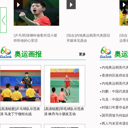
[乒乓球]张继科做客对话小屋
[综合]内地奥运精英代表团召
[综
听听他的心里话
开媒体见面会
达香
奥运画报
奥运
更多
内地奥运精英代
香港特区政府欢
内地奥运精英代表
刘鹏：中国代表
马龙：中国乒乓
时隔12年重夺金
[高清组图]乒乓球队示范表
[高清组图]羽毛球队示范表
演 马龙丁宁领衔出战
演 林丹与小朋友互动
国羽滑坡为何如
两人均未宣布退役