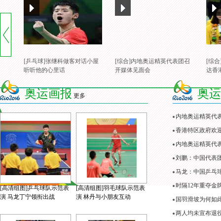
[乒乓球]张继科做客对话小屋
[综合]内地奥运精英代表团召
[综
听听他的心里话
开媒体见面会
达香
奥运画报
奥运
更多
内地奥运精英代
香港特区政府欢
内地奥运精英代表
刘鹏：中国代表
马龙：中国乒乓
时隔12年重夺金
[高清组图]乒乓球队示范表
[高清组图]羽毛球队示范表
演 马龙丁宁领衔出战
演 林丹与小朋友互动
国羽滑坡为何如
两人均未宣布退役