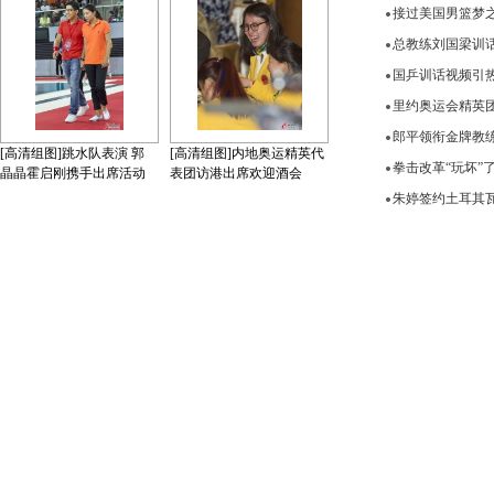
接过美国男篮梦
总教练刘国梁训
国乒训话视频引
里约奥运会精英
郎平领衔金牌教练
[高清组图]跳水队表演 郭
[高清组图]内地奥运精英代
拳击改革“玩坏”
晶晶霍启刚携手出席活动
表团访港出席欢迎酒会
朱婷签约土耳其