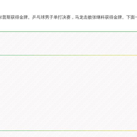
菲尔普斯获得金牌。乒乓球男子单打决赛，马龙击败张继科获得金牌。下面