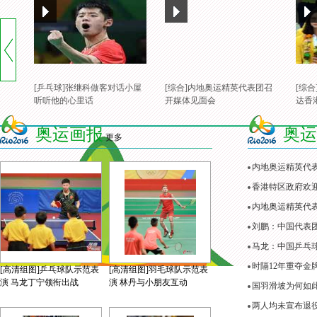
[乒乓球]张继科做客对话小屋
[综合]内地奥运精英代表团召
[综
听听他的心里话
开媒体见面会
达香
奥运画报
奥运
更多
内地奥运精英代
香港特区政府欢
内地奥运精英代表
刘鹏：中国代表
马龙：中国乒乓
时隔12年重夺金
[高清组图]乒乓球队示范表
[高清组图]羽毛球队示范表
演 马龙丁宁领衔出战
演 林丹与小朋友互动
国羽滑坡为何如
两人均未宣布退役