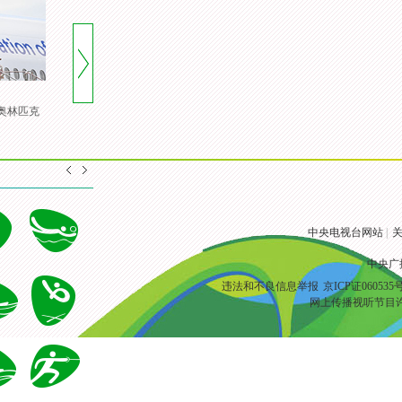
携奥林匹克
[风云会]20160822 顶住压力 谌
[风云会]谌龙：奥运会冠军 是
龙里约登顶
一颗定心丸
中央电视台网站
|
关
中央广
违法和不良信息举报
京ICP证060535
网上传播视听节目许可