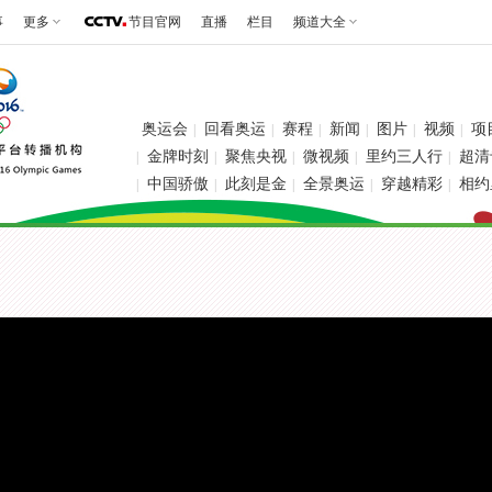
事
更多
节目官网
直播
栏目
频道大全
奥运会
回看奥运
赛程
新闻
图片
视频
项
|
|
|
|
|
|
金牌时刻
聚焦央视
微视频
里约三人行
超清
|
|
|
|
|
中国骄傲
此刻是金
全景奥运
穿越精彩
相约
|
|
|
|
|