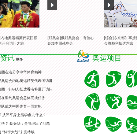
合]内地奥运精英代表团抵
[残奥会]俄残奥委会：有信心
[综合]东京都知事
港开启访问之旅
参加本届残奥会
会旗顺利抵达东京
资讯
奥运项目
更多
表团在港分享中华体育精神
迎奥运会内地奥运精英代表团访港
团一行64人抵达香港将展开访问
团在里约奥运会总体完成任务
球队成为中国体育一面旗帜
牌 从郎平身上能学点儿什么？
此快？ 蔡振华：是管理出了问题
 “林李大战”未完待续