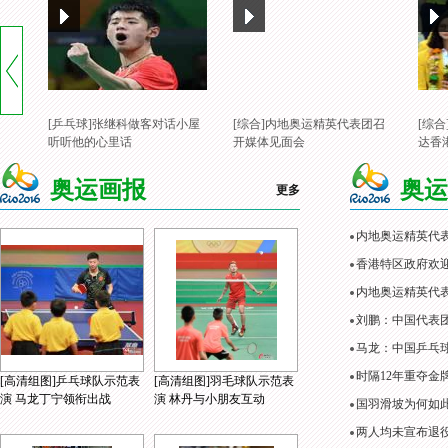
[乒乓球]张继科做客对话小屋
[综合]内地奥运精英代表团召
[综
听听他的心里话
开媒体见面会
达香
奥运画报
奥运
更多
内地奥运精英代
香港特区政府欢
内地奥运精英代表
刘鹏：中国代表
马龙：中国乒乓
时隔12年重夺金
[高清组图]乒乓球队示范表
[高清组图]羽毛球队示范表
演 马龙丁宁领衔出战
演 林丹与小朋友互动
国羽滑坡为何如
两人均未宣布退役