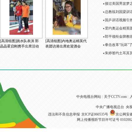
接过美国男篮梦
总教练刘国梁训
国乒训话视频引
里约奥运会精英
郎平领衔金牌教练
[高清组图]跳水队表演 郭
[高清组图]内地奥运精英代
拳击改革“玩坏”
晶晶霍启刚携手出席活动
表团访港出席欢迎酒会
朱婷签约土耳其
中央电视台网站
|
关于CCTV.com
|
中央广播电视总台 央
违法和不良信息举报
京ICP证060535号
京公网安备 1
网上传播视听节目许可证号 010200