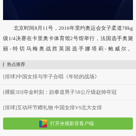
北京时间8月11号，2016年里约奥运会女子柔道78kg
级1/4决赛在卡里奥卡体育馆2号馆举行，法国选手奥黛
丽-特切乌梅奥战胜英国选手娜塔莉-鲍威尔。
热点推荐
[排球]中国女排与学子合唱《年轻的战场》
[裸眼3D]夺金时刻：跆拳道男子58公斤级赵帅夺冠
[排球]互动环节赠礼物 中国女排VS北大女排
打开央视影音客户端