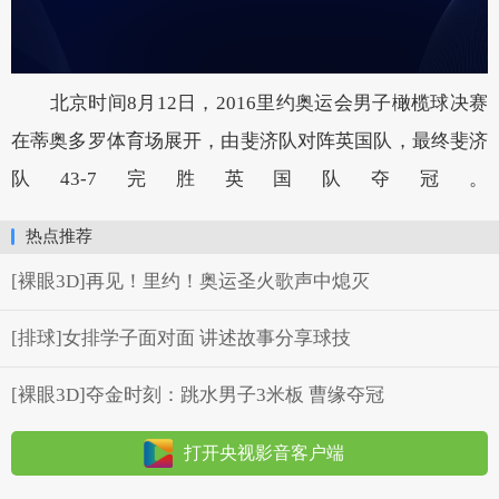
北京时间8月12日，2016里约奥运会男子橄榄球决赛
在蒂奥多罗体育场展开，由斐济队对阵英国队，最终斐济
队43-7完胜英国队夺冠。
热点推荐
[裸眼3D]再见！里约！奥运圣火歌声中熄灭
[排球]女排学子面对面 讲述故事分享球技
[裸眼3D]夺金时刻：跳水男子3米板 曹缘夺冠
打开央视影音客户端