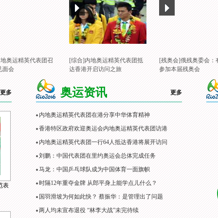
]内地奥运精英代表团召
[综合]内地奥运精英代表团抵
[残奥会]俄残奥委会：
见面会
达香港开启访问之旅
参加本届残奥会
奥运资讯
更多
更多
内地奥运精英代表团在港分享中华体育精神
香港特区政府欢迎奥运会内地奥运精英代表团访港
内地奥运精英代表团一行64人抵达香港将展开访问
刘鹏：中国代表团在里约奥运会总体完成任务
马龙：中国乒乓球队成为中国体育一面旗帜
时隔12年重夺金牌 从郎平身上能学点儿什么？
范表
国羽滑坡为何如此快？ 蔡振华：是管理出了问题
两人均未宣布退役 “林李大战”未完待续