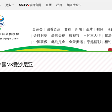
事
更多
节目官网
直播
栏目
频道大全
奥运会
回看奥运
赛程
新闻
图片
视频
项
|
|
|
|
|
|
金牌时刻
聚焦央视
微视频
里约三人行
超清
|
|
|
|
|
中国骄傲
此刻是金
全景奥运
穿越精彩
相约
|
|
|
|
|
中国VS爱沙尼亚