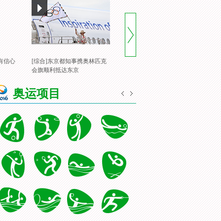
有信心
[综合]东京都知事携奥林匹克
[风云会]20160822 顶住压力 谌
[
会旗顺利抵达东京
龙里约登顶
一
奥运项目