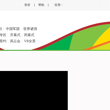
登录
帮助
应用
目
中国军团
世界诸强
|
|
专区
开幕式
闭幕式
|
|
里约
风云会
VR全景
|
|