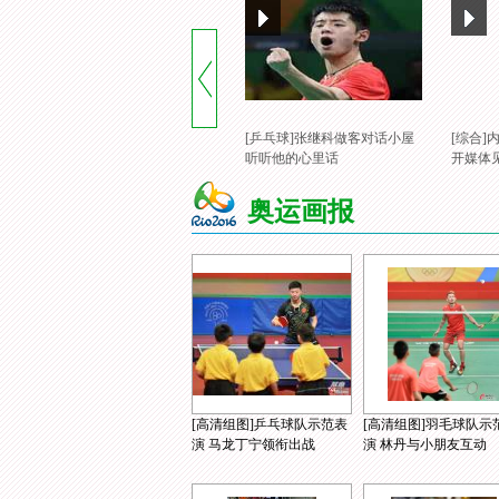
[乒乓球]张继科做客对话小屋
[综合
听听他的心里话
开媒体
奥运画报
[高清组图]乒乓球队示范表
[高清组图]羽毛球队示
演 马龙丁宁领衔出战
演 林丹与小朋友互动