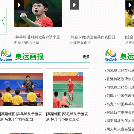
[乒乓球]张继科做客对话小屋
[综合]内地奥运精英代表团召
[综
听听他的心里话
开媒体见面会
达香
奥运画报
奥运
更多
内地奥运精英代
香港特区政府欢
内地奥运精英代表
刘鹏：中国代表
马龙：中国乒乓
时隔12年重夺金
[高清组图]乒乓球队示范表
[高清组图]羽毛球队示范表
演 马龙丁宁领衔出战
演 林丹与小朋友互动
国羽滑坡为何如
两人均未宣布退役