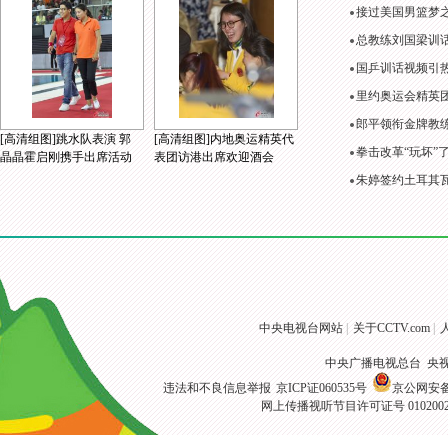
接过美国男篮梦
总教练刘国梁训
国乒训话视频引
里约奥运会精英
郎平领衔金牌教练
[高清组图]跳水队表演 郭
[高清组图]内地奥运精英代
拳击改革“玩坏”
晶晶霍启刚携手出席活动
表团访港出席欢迎酒会
朱婷签约土耳其
中央电视台网站
|
关于CCTV.com
|
中央广播电视总台 央
违法和不良信息举报
京ICP证060535号
京公网安备 1
网上传播视听节目许可证号 010200