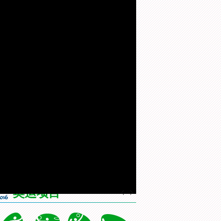
得敬佩，她也为职业生涯划上了
>>更多
有信心
[综合]东京都知事携奥林匹克
[风云会]20160822 顶住压力 谌
[
会旗顺利抵达东京
龙里约登顶
一
画
设
静
奥运项目
质
置
音
(m)