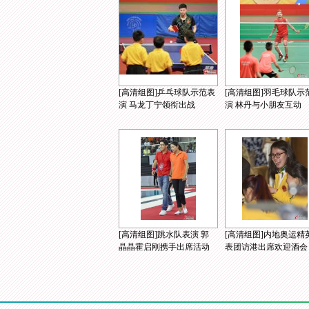
[高清组图]乒乓球队示范表
[高清组图]羽毛球队示
演 马龙丁宁领衔出战
演 林丹与小朋友互动
[高清组图]跳水队表演 郭
[高清组图]内地奥运精
晶晶霍启刚携手出席活动
表团访港出席欢迎酒会