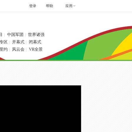
登录
帮助
应用
目
中国军团
世界诸强
|
|
专区
开幕式
闭幕式
|
|
里约
风云会
VR全景
|
|