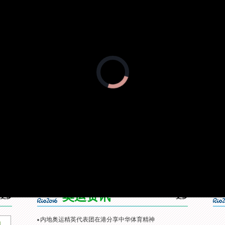
她不仅收获了奖牌，更收获了奥运荣誉。乐观的态度和强大的适应能力值
正
在
加
载
视
频
播
放
器。
]内地奥运精英代表团召
[综合]内地奥运精英代表团抵
[残奥会]俄残奥委会：
见面会
达香港开启访问之旅
参加本届残奥会
奥运资讯
更多
更多
内地奥运精英代表团在港分享中华体育精神