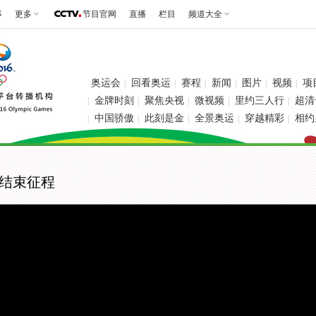
事
更多
节目官网
直播
栏目
频道大全
奥运会
回看奥运
赛程
新闻
图片
视频
项
|
|
|
|
|
|
金牌时刻
聚焦央视
微视频
里约三人行
超清
|
|
|
|
|
中国骄傲
此刻是金
全景奥运
穿越精彩
相约
|
|
|
|
|
丽结束征程