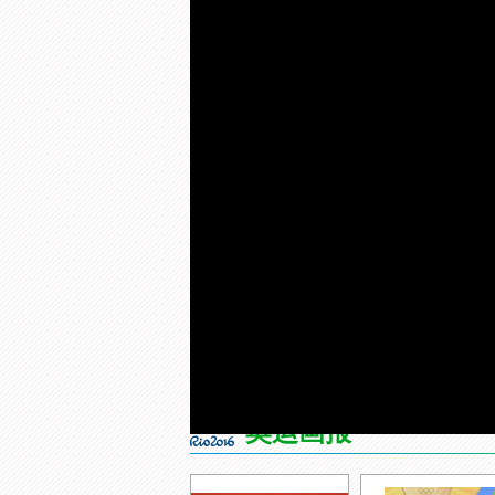
来 源：
央视网
更新时间：
2016年08月12日 10:56
视频简介：
杜丽本次奥运征程已经结束，
圆满的句号。
最新视频
[乒乓球]张继科做客对话小屋
[综合
听听他的心里话
开媒体
加
载
/
完
奥运画报
成
:
0%