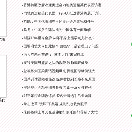
香港特区政府欢迎奥运会内地奥运精英代表团访港
内地奥运精英代表团一行64人抵达香港将展开访问
刘鹏：中国代表团在里约奥运会总体完成任务
马龙：中国乒乓球队成为中国体育一面旗帜
时隔12年重夺金牌 从郎平身上能学点儿什么？
范表
国羽滑坡为何如此快？ 蔡振华：是管理出了问题
两人均未宣布退役 “林李大战”未完待续
接过美国男篮梦之队的教鞭 波帅疯狂健身
总教练刘国梁训话视频曝光 揭秘国球缘何强大
国乒训话视频引热议 媒体赞找到长盛不衰原因
里约奥运会精英团将赴香港 郎平及女排在列
郎平领衔金牌教练员 42名金牌选手后天访港
英代
拳击改革“玩坏”了奥运 规则乱改裁判眼晕
朱婷签约土耳其瓦基弗银行俱乐部郎导帮了大忙