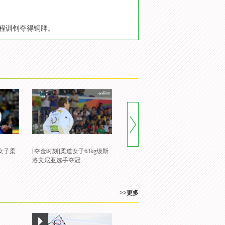
手程训钊夺得铜牌。
女子柔
[夺金时刻]柔道女子63kg级斯
[夺金时刻]俄选手获奥运柔道
[
洛文尼亚选手夺冠
男子81kg级冠军
牌
>>更多