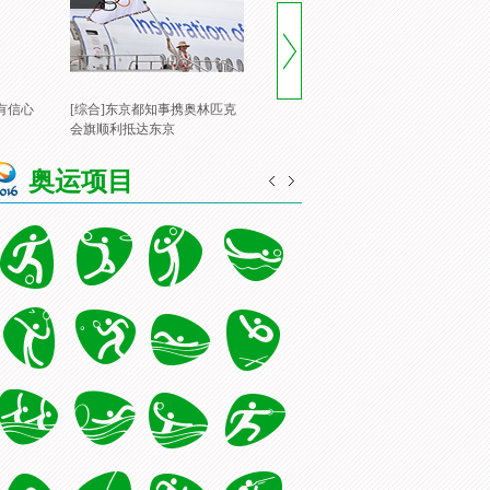
有信心
[综合]东京都知事携奥林匹克
[风云会]20160822 顶住压力 谌
[
会旗顺利抵达东京
龙里约登顶
一
奥运项目