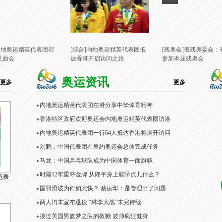
]内地奥运精英代表团召
[综合]内地奥运精英代表团抵
[残奥会]俄残奥委会：
见面会
达香港开启访问之旅
参加本届残奥会
奥运资讯
更多
更多
内地奥运精英代表团在港分享中华体育精神
香港特区政府欢迎奥运会内地奥运精英代表团访港
内地奥运精英代表团一行64人抵达香港将展开访问
刘鹏：中国代表团在里约奥运会总体完成任务
马龙：中国乒乓球队成为中国体育一面旗帜
时隔12年重夺金牌 从郎平身上能学点儿什么？
范表
国羽滑坡为何如此快？ 蔡振华：是管理出了问题
两人均未宣布退役 “林李大战”未完待续
接过美国男篮梦之队的教鞭 波帅疯狂健身