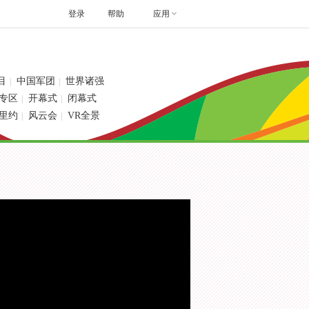
登录
帮助
应用
目
中国军团
世界诸强
|
|
专区
开幕式
闭幕式
|
|
里约
风云会
VR全景
|
|