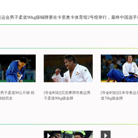
里约奥运会男子柔道90kg级铜牌赛在卡里奥卡体育馆2号馆举行，最终中国选
]男子柔道90公斤级 程
[夺金时刻]贝克摩周夺奥运男
[夺金时刻]日本夺奥运
铜创历史
子柔道90kg级金牌
道70kg级金牌