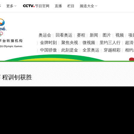
事
更多
节目官网
直播
栏目
频道大全
奥运会
回看奥运
赛程
新闻
图片
视频
项
|
|
|
|
|
|
金牌时刻
聚焦央视
微视频
里约三人行
超清
|
|
|
|
|
中国骄傲
此刻是金
全景奥运
穿越精彩
相约
|
|
|
|
|
赛 程训钊获胜