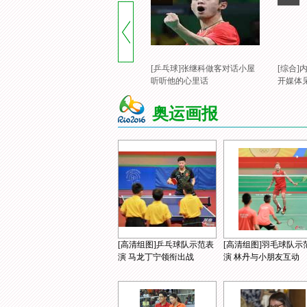
[乒乓球]张继科做客对话小屋
[综合
听听他的心里话
开媒体
奥运画报
[高清组图]乒乓球队示范表
[高清组图]羽毛球队示
演 马龙丁宁领衔出战
演 林丹与小朋友互动