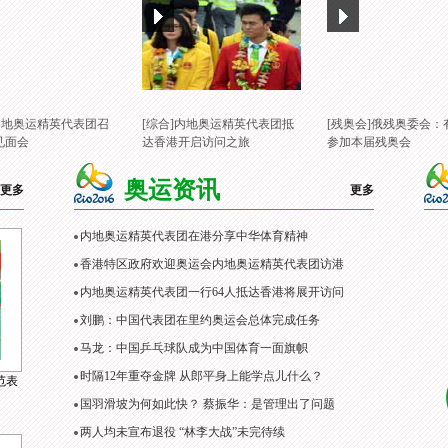
]内地奥运精英代表团召
[综合]内地奥运精英代表团抵
[残奥会]俄残奥委会：
见面会
达香港开启访问之旅
参加本届残奥会
奥运资讯
更多
更多
内地奥运精英代表团在港分享中华体育精神
香港特区政府欢迎奥运会内地奥运精英代表团访港
内地奥运精英代表团一行64人抵达香港将展开访问
刘鹏：中国代表团在里约奥运会总体完成任务
马龙：中国乒乓球队成为中国体育一面旗帜
时隔12年重夺金牌 从郎平身上能学点儿什么？
范表
国羽滑坡为何如此快？ 蔡振华：是管理出了问题
两人均未宣布退役 “林李大战”未完待续