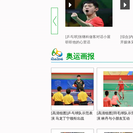
[乒乓球]张继科做客对话小屋
[综合
听听他的心里话
开媒体
奥运画报
[高清组图]乒乓球队示范表
[高清组图]羽毛球队示
演 马龙丁宁领衔出战
演 林丹与小朋友互动