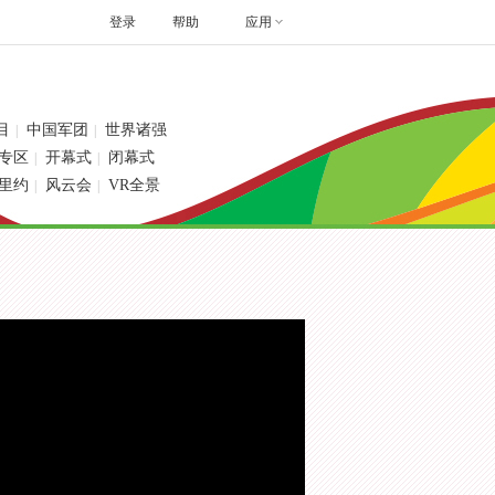
登录
帮助
应用
目
中国军团
世界诸强
|
|
专区
开幕式
闭幕式
|
|
里约
风云会
VR全景
|
|