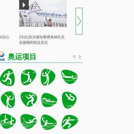
有信心
[综合]东京都知事携奥林匹克
[风云会]20160822 顶住压力 谌
[
会旗顺利抵达东京
龙里约登顶
一
奥运项目