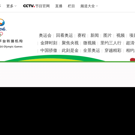
事
更多
节目官网
直播
栏目
频道大全
奥运会
回看奥运
赛程
新闻
图片
视频
项
|
|
|
|
|
|
金牌时刻
聚焦央视
微视频
里约三人行
超清
|
|
|
|
|
中国骄傲
此刻是金
全景奥运
穿越精彩
相约
|
|
|
|
|