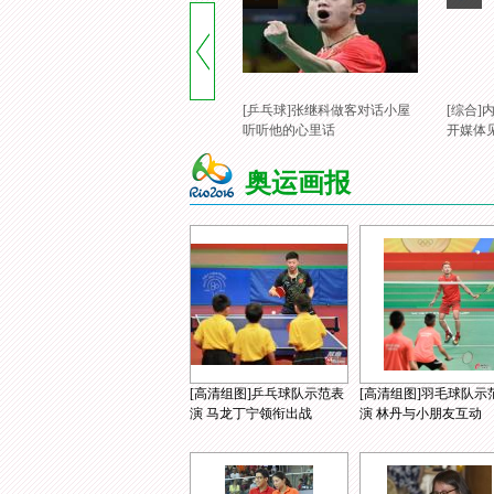
[乒乓球]张继科做客对话小屋
[综合
听听他的心里话
开媒体
奥运画报
[高清组图]乒乓球队示范表
[高清组图]羽毛球队示
演 马龙丁宁领衔出战
演 林丹与小朋友互动