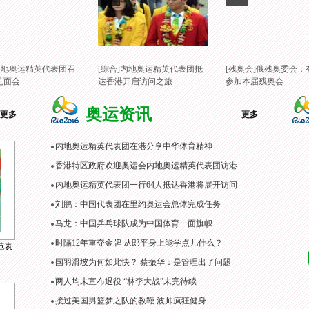
]内地奥运精英代表团召
[综合]内地奥运精英代表团抵
[残奥会]俄残奥委会：
见面会
达香港开启访问之旅
参加本届残奥会
奥运资讯
更多
更多
内地奥运精英代表团在港分享中华体育精神
香港特区政府欢迎奥运会内地奥运精英代表团访港
内地奥运精英代表团一行64人抵达香港将展开访问
刘鹏：中国代表团在里约奥运会总体完成任务
马龙：中国乒乓球队成为中国体育一面旗帜
时隔12年重夺金牌 从郎平身上能学点儿什么？
范表
国羽滑坡为何如此快？ 蔡振华：是管理出了问题
两人均未宣布退役 “林李大战”未完待续
接过美国男篮梦之队的教鞭 波帅疯狂健身