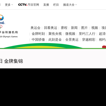
事
更多
节目官网
直播
栏目
频道大全
奥运会
回看奥运
赛程
新闻
图片
视频
项
|
|
|
|
|
|
金牌时刻
聚焦央视
微视频
里约三人行
超清
|
|
|
|
|
中国骄傲
此刻是金
全景奥运
穿越精彩
相约
|
|
|
|
|
日 金牌集锦