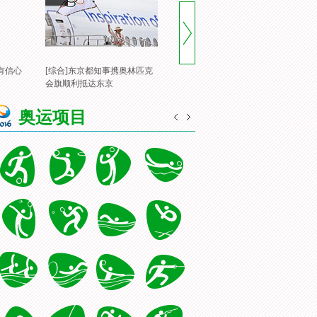
有信心
[综合]东京都知事携奥林匹克
[风云会]20160822 顶住压力 谌
[
会旗顺利抵达东京
龙里约登顶
一
奥运项目