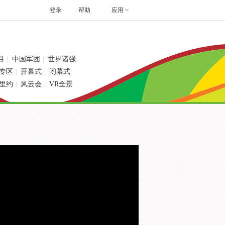
登录
帮助
应用
目
中国军团
世界诸强
|
|
专区
开幕式
闭幕式
|
|
里约
风云会
VR全景
|
|