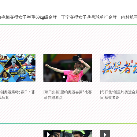
，向艳梅夺得女子举重69kg级金牌，丁宁夺得女子乒乓球单打金牌，内村
锦]奥运第6比赛日：张
[每日集锦]里约奥运会第5比赛
[每日集锦]里约奥运会
战马龙
日 精彩看点
日 获奖者说