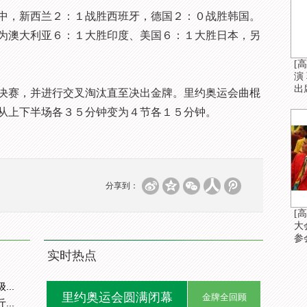
，新西兰２：１战胜西班牙，德国２：０战胜韩国。
为澳大利亚６：１大胜印度、美国６：１大胜日本，另
[
演
出
赛，并进行交叉淘汰直至决出金牌。里约奥运会曲棍
从上下半场各３５分钟变为４节各１５分钟。
分享到：
[
大
参
实时热点
..
里约奥运会圆满闭幕
金牌全回顾
..