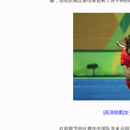
极，但在距离比赛结束还剩１分半钟的
[高清组图]
在前两节的比赛中中国队并未示弱，