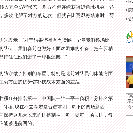
两
转入完全防守状态，对方不但连续获得短角球机会，还
接
，多次化解了对方的进攻。但就在比赛即将结束时，荷
总
时表示：“对于结果还是有点遗憾，毕竟我们整场比
的队伍，我们赛前也做好了面对困难的准备，把主要精
坚持住让她们进了一球很遗憾。”
防守做了特别的布置，特别是此前对队员们体能方面
跑动方面的优势弥补技战术方面的差距。
[
积９分排名第一，中国队一胜一平一负积４分排名第
示
：“我们现在不去考虑是否进前四，剩下的两场新西
衔
直保持这几天以来的拼搏精神，每一场每一场去拼，每
信能够进前四的。”