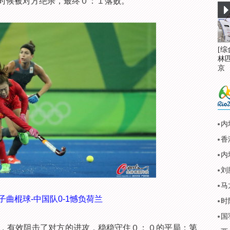
时候被对方绝杀，最终０：１落败。
[
林
京
内
刘
马
女子曲棍球-中国队0-1憾负荷兰
时
有效阻击了对方的进攻，稳稳守住０：０的平局；第