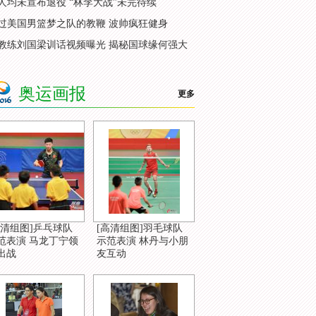
人均未宣布退役 “林李大战”未完待续
过美国男篮梦之队的教鞭 波帅疯狂健身
教练刘国梁训话视频曝光 揭秘国球缘何强大
奥运画报
更多
高清组图]乒乓球队
[高清组图]羽毛球队
范表演 马龙丁宁领
示范表演 林丹与小朋
出战
友互动