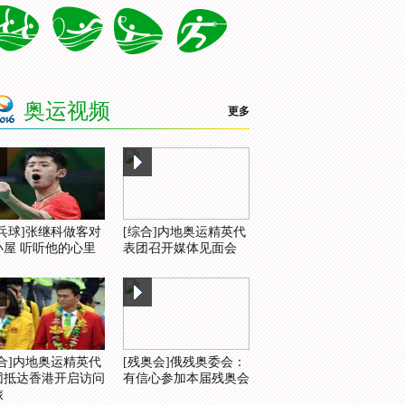
奥运视频
更多
乒乓球]张继科做客对
[综合]内地奥运精英代
小屋 听听他的心里
表团召开媒体见面会
综合]内地奥运精英代
[残奥会]俄残奥委会：
团抵达香港开启访问
有信心参加本届残奥会
旅