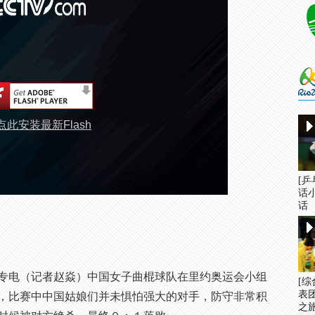
点此安装最新Flash
[
话
话
电（记者赵焱）中国女子曲棍球队在里约奥运会小组
[
表
，比赛中中国姑娘们并未惧怕强大的对手，防守非常积
之