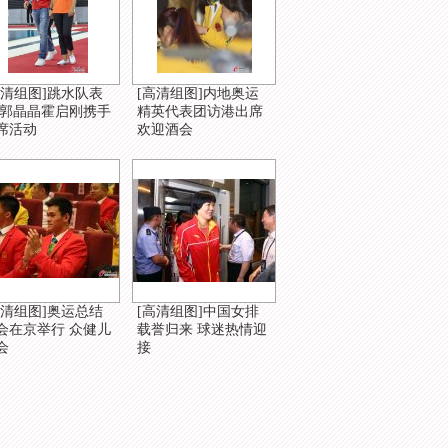
高清组图]跳水队表
[高清组图]内地奥运
 郭晶晶霍启刚携手
精英代表团访港出席
席活动
欢迎酒会
高清组图]奥运总结
[高清组图]中国女排
会在京举行 众健儿
载誉归来 球迷热情迎
会
接