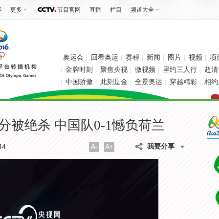
事
更多
节目官网
直播
栏目
频道大全
奥运会
回看奥运
赛程
新闻
图片
视频
项
|
|
|
|
|
|
金牌时刻
聚焦央视
微视频
里约三人行
超清
|
|
|
|
|
中国骄傲
此刻是金
全景奥运
穿越精彩
相约
|
|
|
|
|
分被绝杀 中国队0-1憾负荷兰
我要分享
44
A-
A+