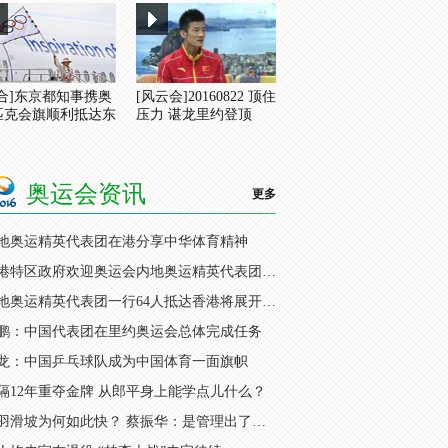
综合]东京都知事携奥
[风云会]20160822 顶住
匹克会旗顺利抵达东
压力 谌龙里约登顶
奥运会资讯
更多
地奥运精英代表团在港分享中华体育精神
香港特区政府欢迎奥运会内地奥运精英代表团访港
内地奥运精英代表团一行64人抵达香港将展开访问
鹏：中国代表团在里约奥运会总体完成任务
龙：中国乒乓球队成为中国体育一面旗帜
隔12年重夺金牌 从郎平身上能学点儿什么？
国羽滑坡为何如此快？ 蔡振华：是管理出了问题