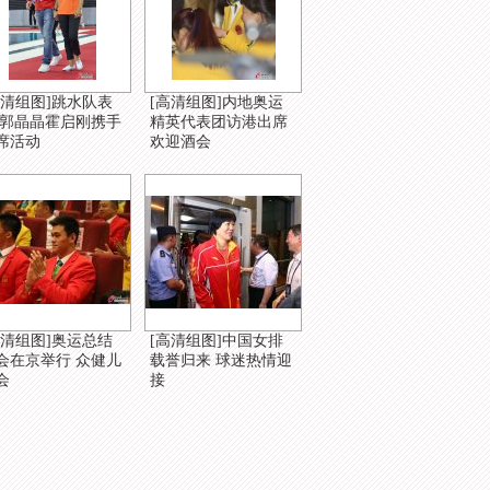
高清组图]跳水队表
[高清组图]内地奥运
 郭晶晶霍启刚携手
精英代表团访港出席
席活动
欢迎酒会
高清组图]奥运总结
[高清组图]中国女排
会在京举行 众健儿
载誉归来 球迷热情迎
会
接