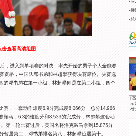
两
接
总
点击查看高清组图
后，进入到单项赛的对决。率先开始的男子个人全能赛
决赛资格，中国队邓书弟和林超攀获得决赛席位。决赛选
四的邓书弟在第一小组，林超攀则是在第二小组，四个
[
示
套动作难度6.9分完成度8.066分，总分14.966
衔
鞍马，6.3的难度分和8.533的完成分，林超攀这套动
2分。第一轮比赛过后，英国名将洛克鞍马拿到15.875分
66分暂居第二，邓书弟排名第八，林超攀位居第十。