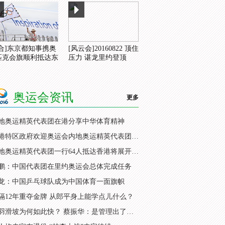
综合]东京都知事携奥
[风云会]20160822 顶住
匹克会旗顺利抵达东
压力 谌龙里约登顶
奥运会资讯
更多
地奥运精英代表团在港分享中华体育精神
香港特区政府欢迎奥运会内地奥运精英代表团访港
内地奥运精英代表团一行64人抵达香港将展开访问
鹏：中国代表团在里约奥运会总体完成任务
龙：中国乒乓球队成为中国体育一面旗帜
隔12年重夺金牌 从郎平身上能学点儿什么？
国羽滑坡为何如此快？ 蔡振华：是管理出了问题