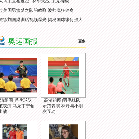
人均未宣布退役 “林李大战”未完待续
过美国男篮梦之队的教鞭 波帅疯狂健身
教练刘国梁训话视频曝光 揭秘国球缘何强大
奥运画报
更多
高清组图]乒乓球队
[高清组图]羽毛球队
范表演 马龙丁宁领
示范表演 林丹与小朋
出战
友互动