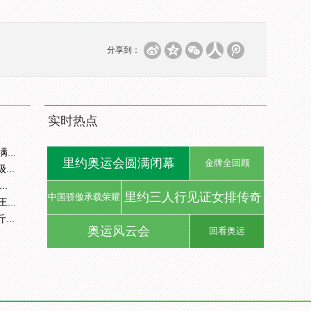
分享到：
实时热点
..
里约奥运会圆满闭幕
金牌全回顾
..
.
里约三人行见证女排传奇
中国骄傲承载荣耀
..
..
奥运风云会
回看奥运