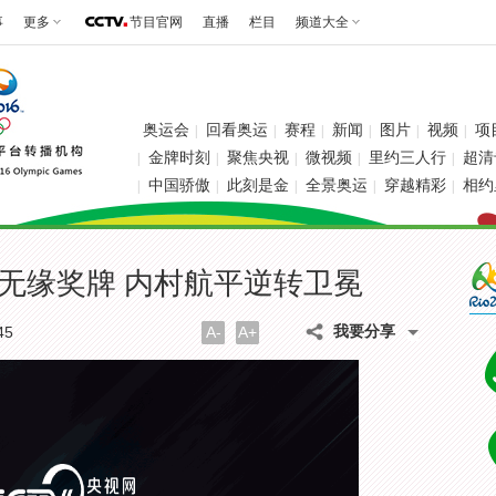
事
更多
节目官网
直播
栏目
频道大全
奥运会
回看奥运
赛程
新闻
图片
视频
项
|
|
|
|
|
|
金牌时刻
聚焦央视
微视频
里约三人行
超清
|
|
|
|
|
中国骄傲
此刻是金
全景奥运
穿越精彩
相约
|
|
|
|
|
无缘奖牌 内村航平逆转卫冕
我要分享
45
A-
A+