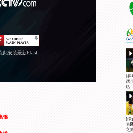
点此安装最新Flash
[
话
话
集锦
[
表
之