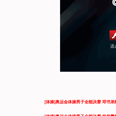
请
[体操]奥运会体操男子全能决赛 邓书弟