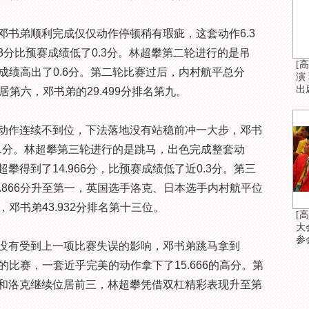
弟顺利完成仅仅动作停顿稍有瑕疵，这套动作6.3
533分比预赛成绩低了0.3分。林超攀第二轮进行的是吊
[
赛成绩高出了0.6分。第二轮比赛过后，内村航平总分
演
出
分位居第六，邓书弟的29.499分排名第九。
作连续不到位，下法落地没有站稳前冲一大步，邓书
0.1分。林超攀第三轮进行的是跳马，出色完成整套动
得到了14.966分，比预赛成绩低了近0.3分。第三
.866分升至第一，英国选手洛克、日本选手内村航平位
，邓书弟43.932分排名第十三位。
[
大
参
有受到上一项比赛失误的影响，邓书弟跳马拿到
杠的比赛，一套近乎完美的动作拿下了15.666的高分。第
和洛克继续位居前三，林超攀凭借双杠精彩表现升至第