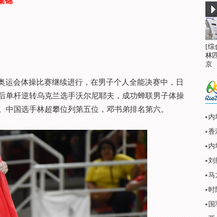
集锦
[
林
京
约奥运会体操比赛继续进行，在男子个人全能决赛中，日
后单杆逆转乌克兰选手沃尔尼耶夫，成功蝉联男子体操
。中国选手林超攀位列第五位，邓书弟排名第六。
内
刘
马
时