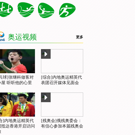
奥运视频
更多
乒乓球]张继科做客对
[综合]内地奥运精英代
小屋 听听他的心里
表团召开媒体见面会
综合]内地奥运精英代
[残奥会]俄残奥委会：
团抵达香港开启访问
有信心参加本届残奥会
旅