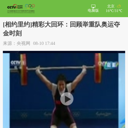
北京
电脑版
16℃/31℃
[相约里约]精彩大回环：回顾举重队奥运夺
金时刻
来源：央视网
08-10 17:44