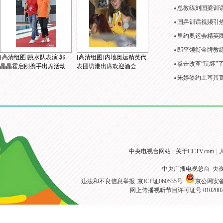
总教练刘国梁训
国乒训话视频引
里约奥运会精英
郎平领衔金牌教练
[高清组图]跳水队表演 郭
[高清组图]内地奥运精英代
拳击改革“玩坏”
晶晶霍启刚携手出席活动
表团访港出席欢迎酒会
朱婷签约土耳其
中央电视台网站
|
关于CCTV.com
|
中央广播电视总台 央
违法和不良信息举报
京ICP证060535号
京公网安备 1
网上传播视听节目许可证号 010200