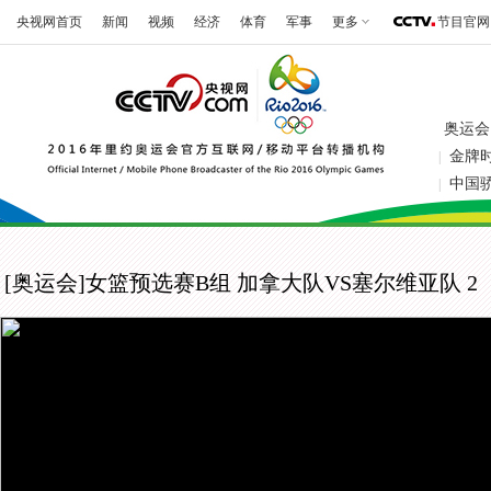
央视网首页
新闻
视频
经济
体育
军事
更多
节目官网
奥运会
金牌
|
中国
|
[奥运会]女篮预选赛B组 加拿大队VS塞尔维亚队 2