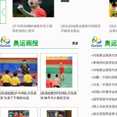
[乒乓球]张继科做客对话小屋
[综合]内地奥运精英代表团召
[综
听听他的心里话
开媒体见面会
达香
奥运画报
奥运
更多
内地奥运精英代
香港特区政府欢
内地奥运精英代表
刘鹏：中国代表
马龙：中国乒乓
时隔12年重夺金
[高清组图]乒乓球队示范表
[高清组图]羽毛球队示范表
演 马龙丁宁领衔出战
演 林丹与小朋友互动
国羽滑坡为何如
两人均未宣布退役
接过美国男篮梦