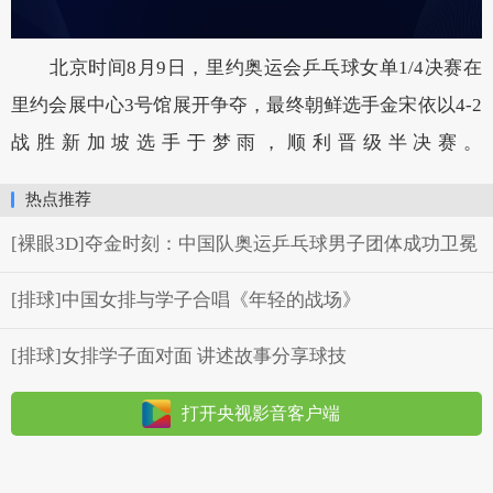
北京时间8月9日，里约奥运会乒乓球女单1/4决赛在
里约会展中心3号馆展开争夺，最终朝鲜选手金宋依以4-2
战胜新加坡选手于梦雨，顺利晋级半决赛。
热点推荐
[裸眼3D]夺金时刻：中国队奥运乒乓球男子团体成功卫冕
[排球]中国女排与学子合唱《年轻的战场》
[排球]女排学子面对面 讲述故事分享球技
打开央视影音客户端