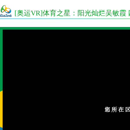
[奥运VR]体育之星：阳光灿烂吴敏霞