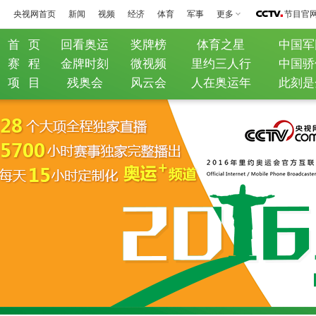
央视网首页
新闻
视频
经济
体育
军事
更多
节目官
首 页
回看奥运
奖牌榜
体育之星
中国军
赛 程
金牌时刻
微视频
里约三人行
中国骄
项 目
残奥会
风云会
人在奥运年
此刻是