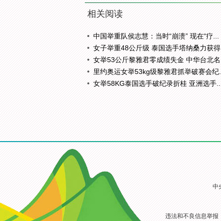
相关阅读
中国举重队侯志慧：当时“崩溃” 现在“疗...
女子举重48公斤级 泰国选手塔纳桑力获得..
女举53公斤黎雅君零成绩失金 中华台北名..
里约奥运女举53kg级黎雅君抓举破赛会纪..
女举58KG泰国选手破纪录折桂 亚洲选手..
中
违法和不良信息举报