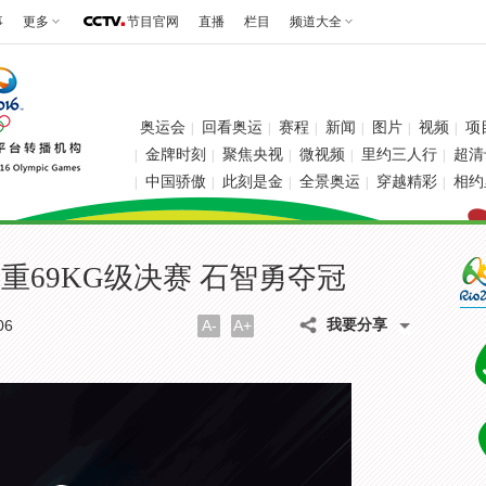
事
更多
节目官网
直播
栏目
频道大全
奥运会
回看奥运
赛程
新闻
图片
视频
项
|
|
|
|
|
|
金牌时刻
聚焦央视
微视频
里约三人行
超清
|
|
|
|
|
中国骄傲
此刻是金
全景奥运
穿越精彩
相约
|
|
|
|
|
重69KG级决赛 石智勇夺冠
我要分享
06
A-
A+