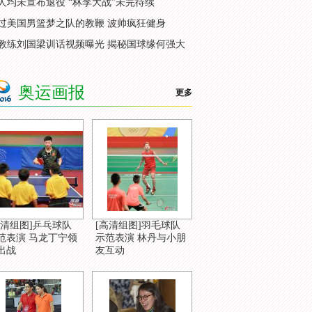
人均未宣布退役 “林李大战”未完待续
过美国男篮梦之队的教鞭 波帅疯狂健身
教练刘国梁训话视频曝光 揭秘国球缘何强大
奥运画报
更多
高清组图]乒乓球队
[高清组图]羽毛球队
范表演 马龙丁宁领
示范表演 林丹与小朋
出战
友互动