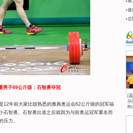
两
接
总
举重男子69公斤级：石智勇夺冠
[
示
2年前大家比较熟悉的雅典奥运会62公斤级的冠军福
衔
小石智勇。石智勇出道之后就因为与前奥运冠军重名而
的压力。