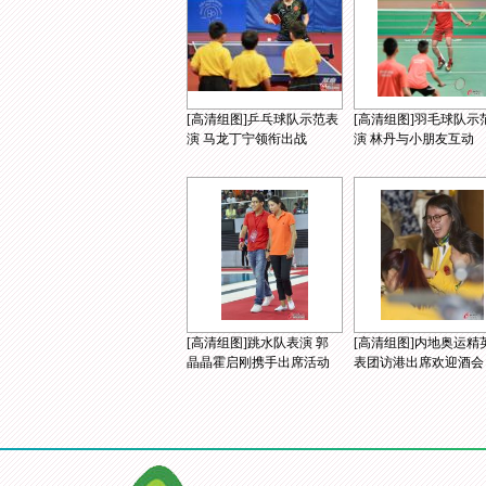
[高清组图]乒乓球队示范表
[高清组图]羽毛球队示
演 马龙丁宁领衔出战
演 林丹与小朋友互动
[高清组图]跳水队表演 郭
[高清组图]内地奥运精
晶晶霍启刚携手出席活动
表团访港出席欢迎酒会