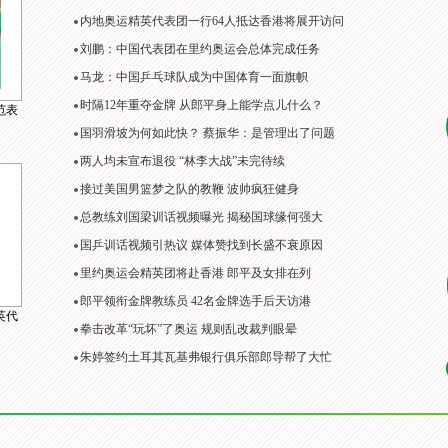
内地奥运精英代表团一行64人抵达香港将展开访问
刘鹏：中国代表团在里约奥运会总体完成任务
马龙：中国乒乓球队成为中国体育一面旗帜
时隔12年重夺金牌 从郎平身上能学点儿什么？
范表
国羽滑坡为何如此快？ 蔡振华：是管理出了问题
两人均未宣布退役 “林李大战”未完待续
接过美国男篮梦之队的教鞭 波帅疯狂健身
总教练刘国梁训话视频曝光 揭秘国球缘何强大
国乒训话视频引热议 媒体赞找到长盛不衰原因
里约奥运会精英团将赴香港 郎平及女排在列
郎平领衔金牌教练员 42名金牌选手后天访港
英代
拳击改革“玩坏”了奥运 规则乱改裁判眼晕
朱婷签约土耳其瓦基弗银行俱乐部郎导帮了大忙