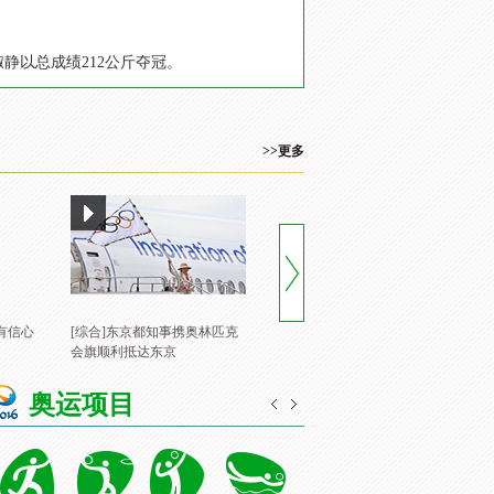
淑静以总成绩212公斤夺冠。
>>更多
有信心
[综合]东京都知事携奥林匹克
[风云会]20160822 顶住压力 谌
[
会旗顺利抵达东京
龙里约登顶
一
奥运项目