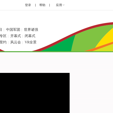
登录
帮助
应用
目
中国军团
世界诸强
|
|
专区
开幕式
闭幕式
|
|
里约
风云会
VR全景
|
|