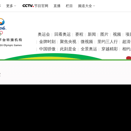
事
更多
节目官网
直播
栏目
频道大全
奥运会
回看奥运
赛程
新闻
图片
视频
项
|
|
|
|
|
|
金牌时刻
聚焦央视
微视频
里约三人行
超清
|
|
|
|
|
中国骄傲
此刻是金
全景奥运
穿越精彩
相约
|
|
|
|
|
赛