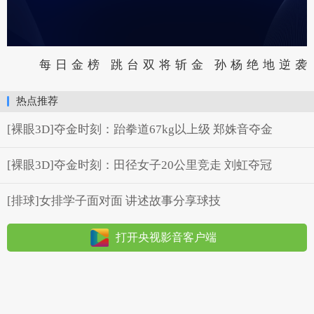
每日金榜 跳台双将斩金 孙杨绝地逆袭
热点推荐
[裸眼3D]夺金时刻：跆拳道67kg以上级 郑姝音夺金
[裸眼3D]夺金时刻：田径女子20公里竞走 刘虹夺冠
[排球]女排学子面对面 讲述故事分享球技
打开央视影音客户端