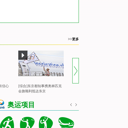
>>更多
有信心
[综合]东京都知事携奥林匹克
[风云会]20160822 顶住压力 谌
[
会旗顺利抵达东京
龙里约登顶
一
奥运项目