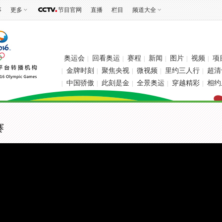
事
更多
节目官网
直播
栏目
频道大全
奥运会
回看奥运
赛程
新闻
图片
视频
项
|
|
|
|
|
|
金牌时刻
聚焦央视
微视频
里约三人行
超清
|
|
|
|
|
中国骄傲
此刻是金
全景奥运
穿越精彩
相约
|
|
|
|
|
赛