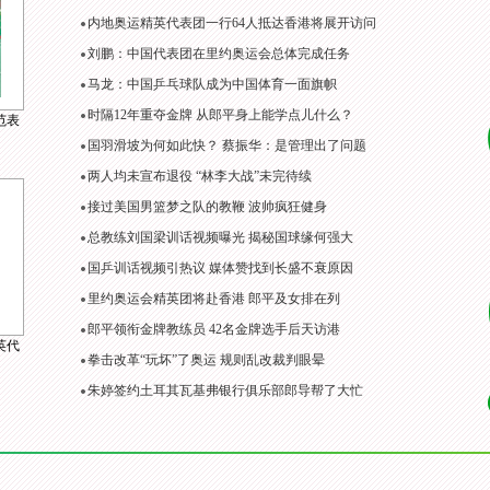
内地奥运精英代表团一行64人抵达香港将展开访问
刘鹏：中国代表团在里约奥运会总体完成任务
马龙：中国乒乓球队成为中国体育一面旗帜
时隔12年重夺金牌 从郎平身上能学点儿什么？
范表
国羽滑坡为何如此快？ 蔡振华：是管理出了问题
两人均未宣布退役 “林李大战”未完待续
接过美国男篮梦之队的教鞭 波帅疯狂健身
总教练刘国梁训话视频曝光 揭秘国球缘何强大
国乒训话视频引热议 媒体赞找到长盛不衰原因
里约奥运会精英团将赴香港 郎平及女排在列
郎平领衔金牌教练员 42名金牌选手后天访港
英代
拳击改革“玩坏”了奥运 规则乱改裁判眼晕
朱婷签约土耳其瓦基弗银行俱乐部郎导帮了大忙