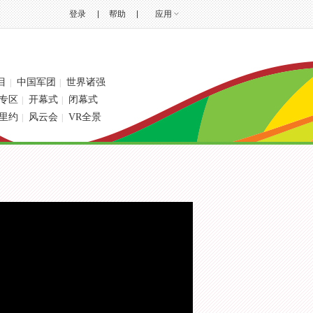
登录
帮助
应用
目
中国军团
世界诸强
|
|
专区
开幕式
闭幕式
|
|
里约
风云会
VR全景
|
|