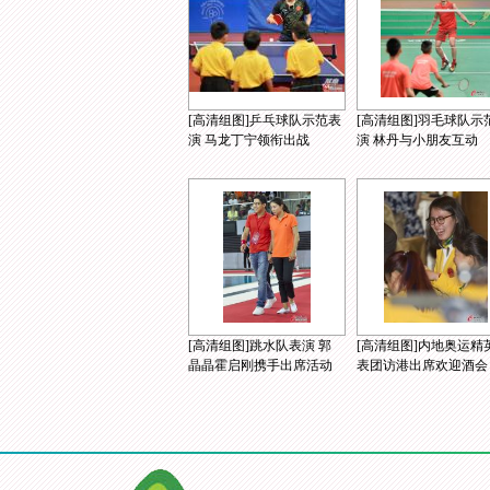
[高清组图]乒乓球队示范表
[高清组图]羽毛球队示
演 马龙丁宁领衔出战
演 林丹与小朋友互动
[高清组图]跳水队表演 郭
[高清组图]内地奥运精
晶晶霍启刚携手出席活动
表团访港出席欢迎酒会