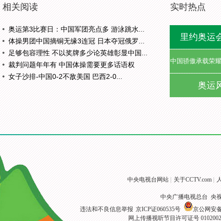
相关阅读
实时热点
奥运第3比赛日：中国军团亮点多 游泳跳水...
里约奥运
体操男团中国摘铜无缘3连冠 日本夺冠俄罗...
足够包容理性 不以奖牌多少论英雄彰显中国...
中国骄傲承载荣
裁判问题年年有 中国体操需要更多话语权
女子沙排-中国0-2不敌美国 巴西2-0...
奥运
中央电视台网站
|
关于CCTV.com
|
中央广播电视总台 央
违法和不良信息举报
京ICP证060535号
京公网安备 1
网上传播视听节目许可证号 010200