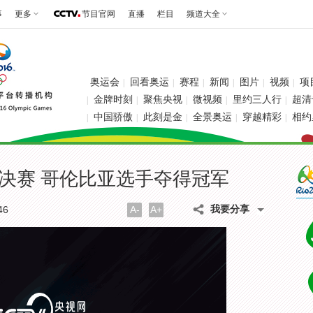
事
更多
节目官网
直播
栏目
频道大全
奥运会
回看奥运
赛程
新闻
图片
视频
项
|
|
|
|
|
|
金牌时刻
聚焦央视
微视频
里约三人行
超清
|
|
|
|
|
中国骄傲
此刻是金
全景奥运
穿越精彩
相约
|
|
|
|
|
级决赛 哥伦比亚选手夺得冠军
我要分享
46
A-
A+