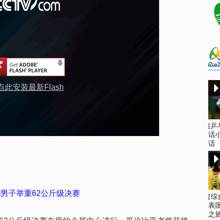
点此安装最新Flash
[
话
话
]男子举重62公斤级决赛
[
表
之