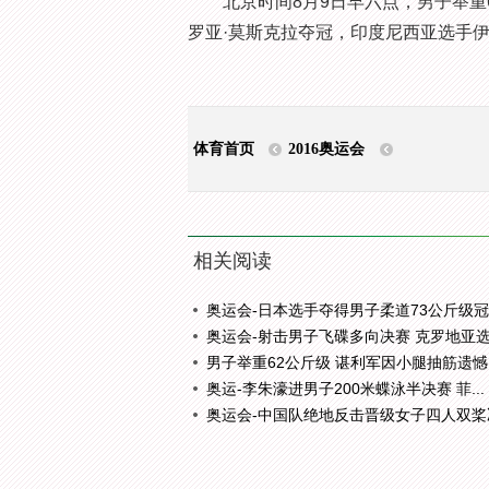
北京时间8月9日早六点，男子举重6
罗亚·莫斯克拉夺冠，印度尼西亚选手
体育首页
2016奥运会
相关阅读
奥运会-日本选手夺得男子柔道73公斤级冠.
奥运会-射击男子飞碟多向决赛 克罗地亚选.
男子举重62公斤级 谌利军因小腿抽筋遗憾..
奥运-李朱濠进男子200米蝶泳半决赛 菲...
奥运会-中国队绝地反击晋级女子四人双桨决.