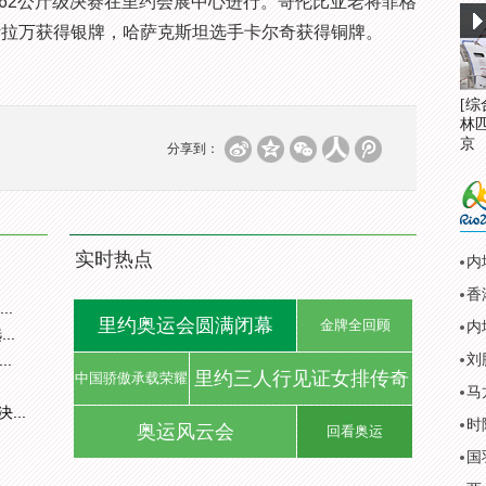
2公斤级决赛在里约会展中心进行。哥伦比亚老将菲格
伊拉万获得银牌，哈萨克斯坦选手卡尔奇获得铜牌。
[
林
京
分享到：
实时热点
内
..
里约奥运会圆满闭幕
金牌全回顾
..
.
刘
里约三人行见证女排传奇
中国骄傲承载荣耀
马
..
时
奥运风云会
回看奥运