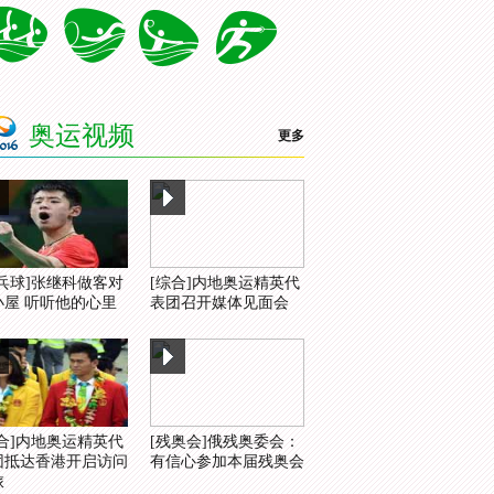
奥运视频
更多
乒乓球]张继科做客对
[综合]内地奥运精英代
小屋 听听他的心里
表团召开媒体见面会
综合]内地奥运精英代
[残奥会]俄残奥委会：
团抵达香港开启访问
有信心参加本届残奥会
旅