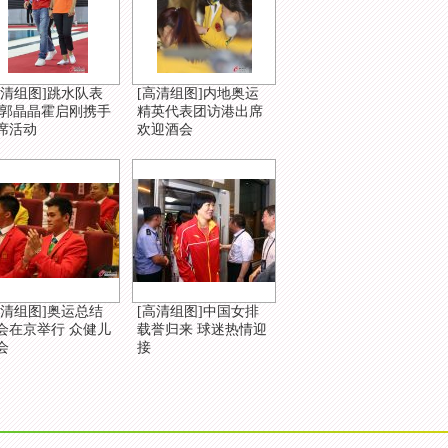
高清组图]跳水队表
[高清组图]内地奥运
 郭晶晶霍启刚携手
精英代表团访港出席
席活动
欢迎酒会
高清组图]奥运总结
[高清组图]中国女排
会在京举行 众健儿
载誉归来 球迷热情迎
会
接