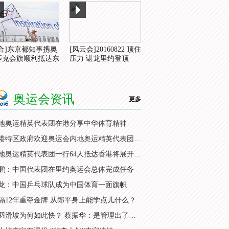
综合]东京都知事携奥
[风云会]20160822 顶住
匹克会旗顺利抵达东
压力 谌龙里约登顶
奥运会资讯
更多
地奥运精英代表团在港分享中华体育精神
香港特区政府欢迎奥运会内地奥运精英代表团访港
内地奥运精英代表团一行64人抵达香港将展开访问
鹏：中国代表团在里约奥运会总体完成任务
龙：中国乒乓球队成为中国体育一面旗帜
隔12年重夺金牌 从郎平身上能学点儿什么？
国羽滑坡为何如此快？ 蔡振华：是管理出了问题