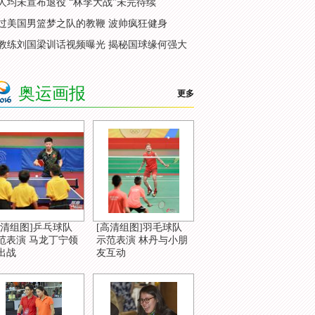
人均未宣布退役 “林李大战”未完待续
过美国男篮梦之队的教鞭 波帅疯狂健身
教练刘国梁训话视频曝光 揭秘国球缘何强大
奥运画报
更多
高清组图]乒乓球队
[高清组图]羽毛球队
范表演 马龙丁宁领
示范表演 林丹与小朋
出战
友互动