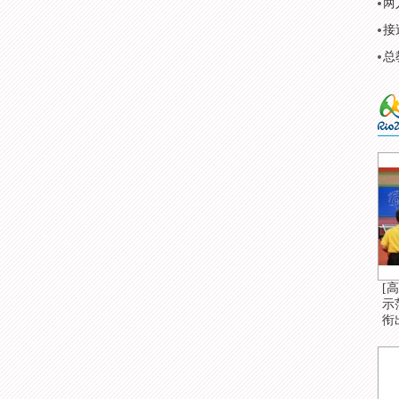
两
接
总
[
示
衔