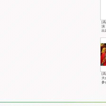
[
演
出
[
大
参