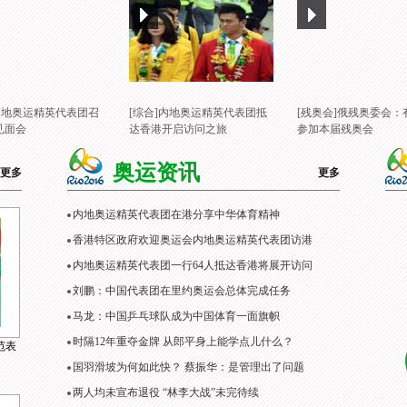
]内地奥运精英代表团召
[综合]内地奥运精英代表团抵
[残奥会]俄残奥委会：
见面会
达香港开启访问之旅
参加本届残奥会
奥运资讯
更多
更多
内地奥运精英代表团在港分享中华体育精神
香港特区政府欢迎奥运会内地奥运精英代表团访港
内地奥运精英代表团一行64人抵达香港将展开访问
刘鹏：中国代表团在里约奥运会总体完成任务
马龙：中国乒乓球队成为中国体育一面旗帜
时隔12年重夺金牌 从郎平身上能学点儿什么？
范表
国羽滑坡为何如此快？ 蔡振华：是管理出了问题
两人均未宣布退役 “林李大战”未完待续