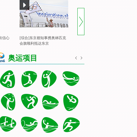
有信心
[综合]东京都知事携奥林匹克
[风云会]20160822 顶住压力 谌
[
会旗顺利抵达东京
龙里约登顶
一
奥运项目