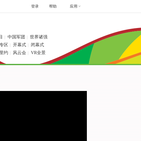
登录
帮助
应用
目
中国军团
世界诸强
|
|
专区
开幕式
闭幕式
|
|
里约
风云会
VR全景
|
|