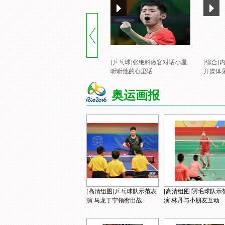
[乒乓球]张继科做客对话小屋
[综合
听听他的心里话
开媒体
奥运画报
[高清组图]乒乓球队示范表
[高清组图]羽毛球队示
演 马龙丁宁领衔出战
演 林丹与小朋友互动