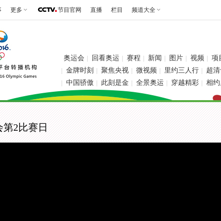
事
更多
节目官网
直播
栏目
频道大全
奥运会
回看奥运
赛程
新闻
图片
视频
项
|
|
|
|
|
|
金牌时刻
聚焦央视
微视频
里约三人行
超清
|
|
|
|
|
中国骄傲
此刻是金
全景奥运
穿越精彩
相约
|
|
|
|
|
运会第2比赛日