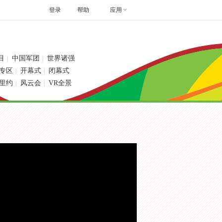
登录
帮助
应用
目
中国军团
世界诸强
|
|
专区
开幕式
闭幕式
|
|
里约
风云会
VR全景
|
|