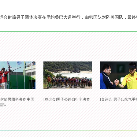
里约奥运会射箭男子团体决赛在里约桑巴大道举行，由韩国队对阵美国队，最
]射箭男团半决赛 中国
[奥运会]男子公路自行车决赛
[奥运会]男子10米气
国队