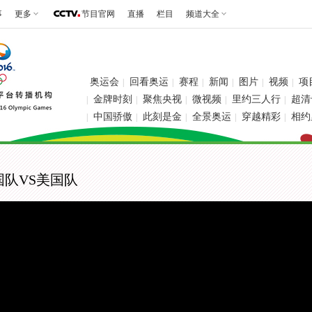
事
更多
节目官网
直播
栏目
频道大全
奥运会
回看奥运
赛程
新闻
图片
视频
项
|
|
|
|
|
|
金牌时刻
聚焦央视
微视频
里约三人行
超清
|
|
|
|
|
中国骄傲
此刻是金
全景奥运
穿越精彩
相约
|
|
|
|
|
国队VS美国队