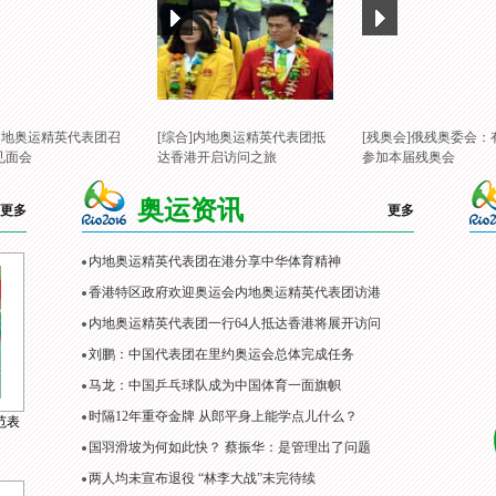
]内地奥运精英代表团召
[综合]内地奥运精英代表团抵
[残奥会]俄残奥委会：
见面会
达香港开启访问之旅
参加本届残奥会
奥运资讯
更多
更多
内地奥运精英代表团在港分享中华体育精神
香港特区政府欢迎奥运会内地奥运精英代表团访港
内地奥运精英代表团一行64人抵达香港将展开访问
刘鹏：中国代表团在里约奥运会总体完成任务
马龙：中国乒乓球队成为中国体育一面旗帜
时隔12年重夺金牌 从郎平身上能学点儿什么？
范表
国羽滑坡为何如此快？ 蔡振华：是管理出了问题
两人均未宣布退役 “林李大战”未完待续