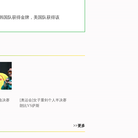
终韩国队获得金牌，美国队获得该
手枪决赛
[奥运会]女子重剑个人半决赛
朗比VS萨斯
>>更多