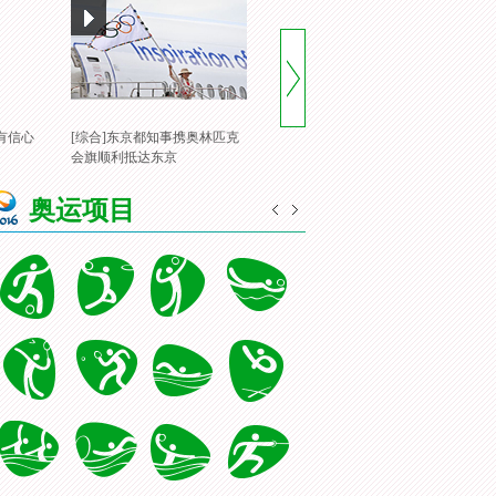
有信心
[综合]东京都知事携奥林匹克
[风云会]20160822 顶住压力 谌
[
会旗顺利抵达东京
龙里约登顶
一
奥运项目