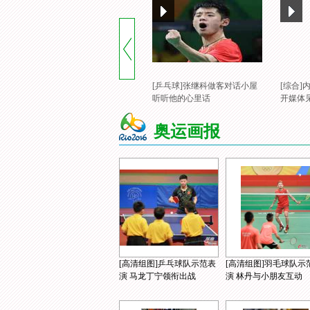
[乒乓球]张继科做客对话小屋
[综合
听听他的心里话
开媒体
奥运画报
[高清组图]乒乓球队示范表
[高清组图]羽毛球队示
演 马龙丁宁领衔出战
演 林丹与小朋友互动