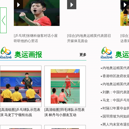
[乒乓球]张继科做客对话小屋
[综合]内地奥运精英代表团召
[综
听听他的心里话
开媒体见面会
达香
奥运画报
奥运
更多
内地奥运精英代
香港特区政府欢
内地奥运精英代表
刘鹏：中国代表
马龙：中国乒乓
时隔12年重夺金
[高清组图]乒乓球队示范表
[高清组图]羽毛球队示范表
演 马龙丁宁领衔出战
演 林丹与小朋友互动
国羽滑坡为何如
两人均未宣布退役