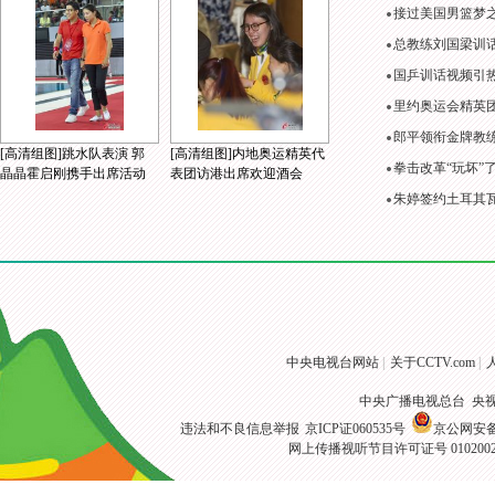
接过美国男篮梦
总教练刘国梁训
国乒训话视频引
里约奥运会精英
郎平领衔金牌教练
[高清组图]跳水队表演 郭
[高清组图]内地奥运精英代
拳击改革“玩坏”
晶晶霍启刚携手出席活动
表团访港出席欢迎酒会
朱婷签约土耳其
中央电视台网站
|
关于CCTV.com
|
中央广播电视总台 央
违法和不良信息举报
京ICP证060535号
京公网安备 1
网上传播视听节目许可证号 010200