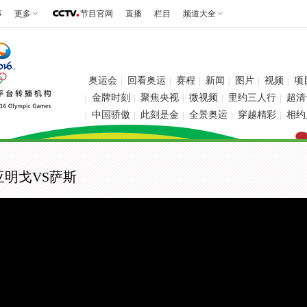
事
更多
节目官网
直播
栏目
频道大全
奥运会
回看奥运
赛程
新闻
图片
视频
项
|
|
|
|
|
|
金牌时刻
聚焦央视
微视频
里约三人行
超清
|
|
|
|
|
中国骄傲
此刻是金
全景奥运
穿越精彩
相约
|
|
|
|
|
亚明戈VS萨斯