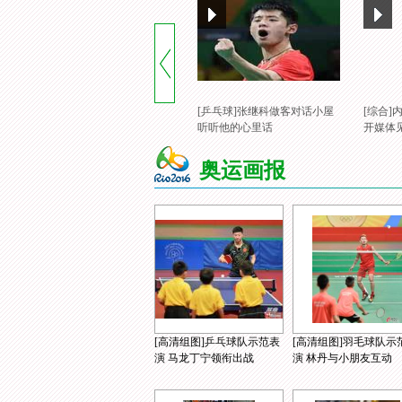
[乒乓球]张继科做客对话小屋
[综合
听听他的心里话
开媒体
奥运画报
[高清组图]乒乓球队示范表
[高清组图]羽毛球队示
演 马龙丁宁领衔出战
演 林丹与小朋友互动