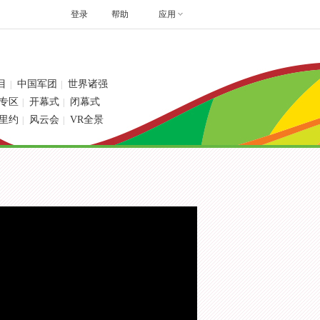
登录
帮助
应用
目
中国军团
世界诸强
|
|
专区
开幕式
闭幕式
|
|
里约
风云会
VR全景
|
|