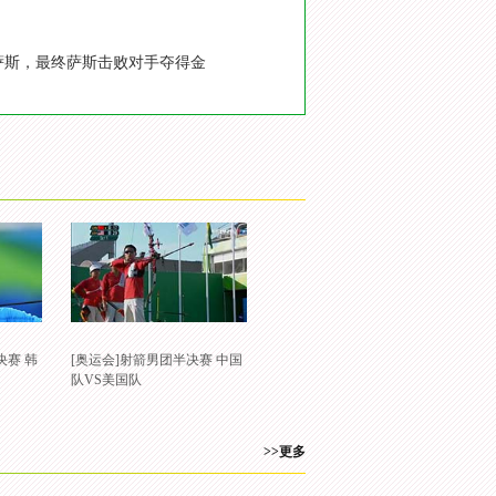
阵萨斯，最终萨斯击败对手夺得金
决赛 韩
[奥运会]射箭男团半决赛 中国
队VS美国队
>>更多