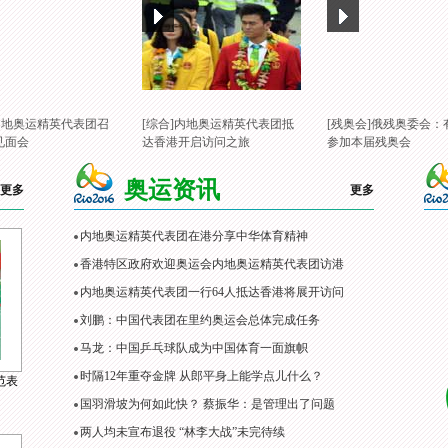
]内地奥运精英代表团召
[综合]内地奥运精英代表团抵
[残奥会]俄残奥委会：
见面会
达香港开启访问之旅
参加本届残奥会
奥运资讯
更多
更多
内地奥运精英代表团在港分享中华体育精神
香港特区政府欢迎奥运会内地奥运精英代表团访港
内地奥运精英代表团一行64人抵达香港将展开访问
刘鹏：中国代表团在里约奥运会总体完成任务
马龙：中国乒乓球队成为中国体育一面旗帜
时隔12年重夺金牌 从郎平身上能学点儿什么？
范表
国羽滑坡为何如此快？ 蔡振华：是管理出了问题
两人均未宣布退役 “林李大战”未完待续