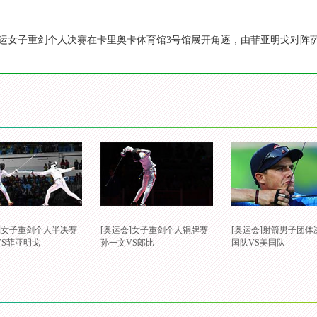
约奥运女子重剑个人决赛在卡里奥卡体育馆3号馆展开角逐，由菲亚明戈对
会]女子重剑个人半决赛
[奥运会]女子重剑个人铜牌赛
[奥运会]射箭男子团体
VS菲亚明戈
孙一文VS郎比
国队VS美国队