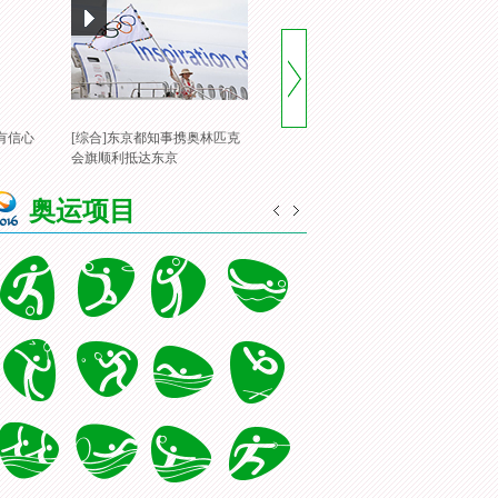
有信心
[综合]东京都知事携奥林匹克
[风云会]20160822 顶住压力 谌
[
会旗顺利抵达东京
龙里约登顶
一
奥运项目