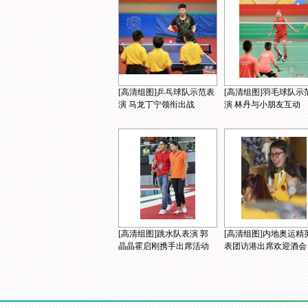
[高清组图]乒乓球队示范表
[高清组图]羽毛球队示
演 马龙丁宁领衔出战
演 林丹与小朋友互动
[高清组图]跳水队表演 郭
[高清组图]内地奥运精
晶晶霍启刚携手出席活动
表团访港出席欢迎酒会