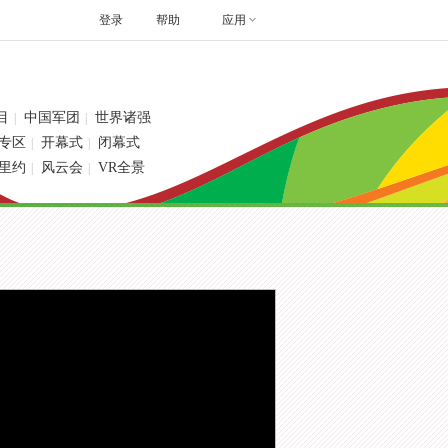
登录
帮助
应用
目
中国军团
世界诸强
|
|
专区
开幕式
闭幕式
|
|
里约
风云会
VR全景
|
|