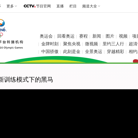
事
更多
节目官网
直播
栏目
频道大全
奥运会
回看奥运
赛程
新闻
图片
视频
项
|
|
|
|
|
|
金牌时刻
聚焦央视
微视频
里约三人行
超清
|
|
|
|
|
中国骄傲
此刻是金
全景奥运
穿越精彩
相约
|
|
|
|
|
全新训练模式下的黑马