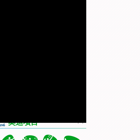
电脑激光分析的方式，使她成为
>>更多
有信心
[综合]东京都知事携奥林匹克
[风云会]20160822 顶住压力 谌
[
会旗顺利抵达东京
龙里约登顶
一
画
设
静
奥运项目
质
置
音
(m)