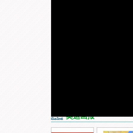
来 源：
央视网
更新时间：
2016年08月07日 05:44
视频简介：
获得首金的美国选手斯拉舍采
女子10米气步枪赛场上的黑马
最新视频
[乒乓球]张继科做客对话小屋
[综合
听听他的心里话
开媒体
加
载
/
完
奥运画报
成
:
0%