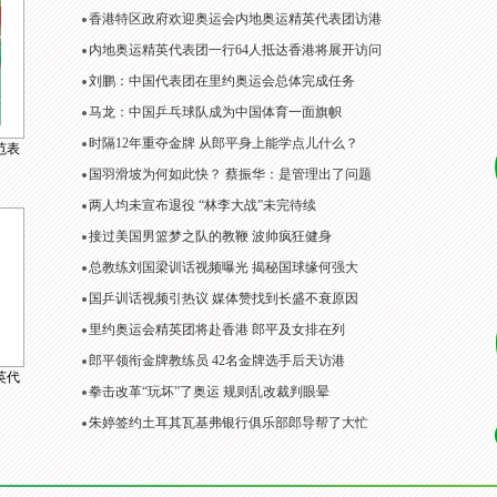
香港特区政府欢迎奥运会内地奥运精英代表团访港
内地奥运精英代表团一行64人抵达香港将展开访问
刘鹏：中国代表团在里约奥运会总体完成任务
马龙：中国乒乓球队成为中国体育一面旗帜
时隔12年重夺金牌 从郎平身上能学点儿什么？
范表
国羽滑坡为何如此快？ 蔡振华：是管理出了问题
两人均未宣布退役 “林李大战”未完待续
接过美国男篮梦之队的教鞭 波帅疯狂健身
总教练刘国梁训话视频曝光 揭秘国球缘何强大
国乒训话视频引热议 媒体赞找到长盛不衰原因
里约奥运会精英团将赴香港 郎平及女排在列
郎平领衔金牌教练员 42名金牌选手后天访港
英代
拳击改革“玩坏”了奥运 规则乱改裁判眼晕
朱婷签约土耳其瓦基弗银行俱乐部郎导帮了大忙