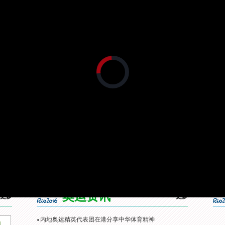
用完全不同的封闭训练模式，不参加比赛，专门训练基本功，采用盲打加
。
正
在
加
载
视
频
播
放
器。
]内地奥运精英代表团召
[综合]内地奥运精英代表团抵
[残奥会]俄残奥委会：
见面会
达香港开启访问之旅
参加本届残奥会
奥运资讯
更多
更多
内地奥运精英代表团在港分享中华体育精神