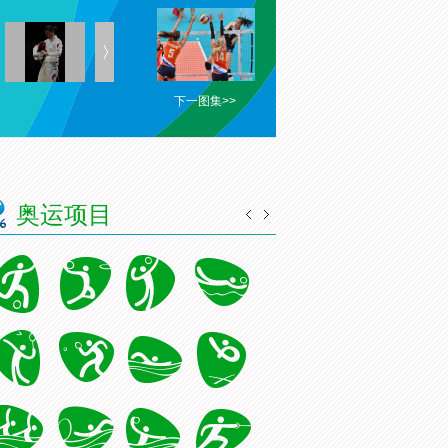
下一图集>>
奥运项目
地奥运精英代表
[高清组图]奥运总结大会在京
[高清组图]中国女排载誉归