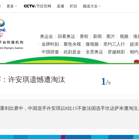
事
更多
节目官网
直播
栏目
频道大全
奥运会
回看奥运
赛程
新闻
图片
视频
项
|
|
|
|
|
|
金牌时刻
聚焦央视
微视频
里约三人行
超清
|
|
|
|
|
中国骄傲
此刻是金
全景奥运
穿越精彩
相约
|
|
|
|
|
1
赛：许安琪遗憾遭淘汰
/
9
个人重剑比赛中，中国选手许安琪以8比15不敌法国选手坎达萨米遭淘汰