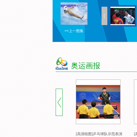
<<上一图集
奥运画报
[高清组图]乒乓球队示范表演