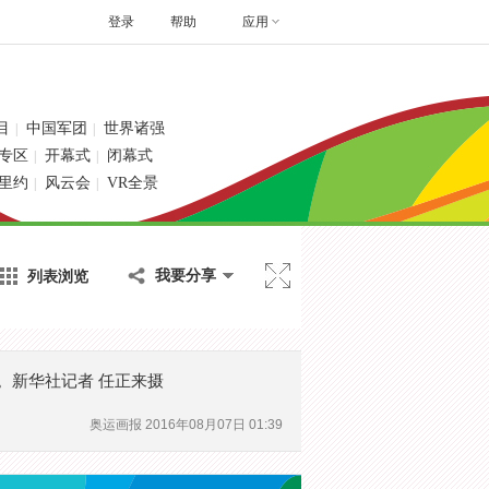
登录
帮助
应用
目
中国军团
世界诸强
|
|
专区
开幕式
闭幕式
|
|
里约
风云会
VR全景
|
|
列表浏览
我要分享
。新华社记者 任正来摄
奥运画报
2016年08月07日 01:39