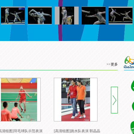
>>更多
[高清组图]羽毛球队示范表演
[高清组图]跳水队表演 郭晶晶
[高清组图]内