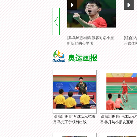
[乒乓球]张继科做客对话小屋
[综合
听听他的心里话
开媒体
奥运画报
[高清组图]乒乓球队示范表
[高清组图]羽毛球队示
演 马龙丁宁领衔出战
演 林丹与小朋友互动