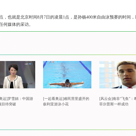
午两点，也就是北京时间8月7日的凌晨1点，是孙杨400米自由泳预赛的时
任何媒体的采访。
看奥运]罗雪娟：中国游
[一起看奥运]难民营里盛开的
[风云会]南非“飞鱼”：
项目待突破
叙利亚游泳小花
菲尔普斯一样成功