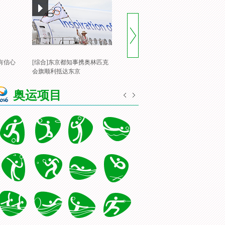
有信心
[综合]东京都知事携奥林匹克
[风云会]20160822 顶住压力 谌
[
会旗顺利抵达东京
龙里约登顶
一
奥运项目