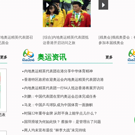
]内地奥运精英代表团召
[综合]内地奥运精英代表团抵
[残奥会]俄残奥委会：
见面会
达香港开启访问之旅
参加本届残奥会
奥运资讯
更多
更多
内地奥运精英代表团在港分享中华体育精神
香港特区政府欢迎奥运会内地奥运精英代表团访港
内地奥运精英代表团一行64人抵达香港将展开访问
刘鹏：中国代表团在里约奥运会总体完成任务
马龙：中国乒乓球队成为中国体育一面旗帜
时隔12年重夺金牌 从郎平身上能学点儿什么？
范表
国羽滑坡为何如此快？ 蔡振华：是管理出了问题
两人均未宣布退役 “林李大战”未完待续