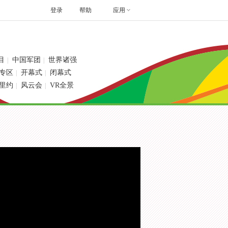
登录
帮助
应用
目
中国军团
世界诸强
|
|
专区
开幕式
闭幕式
|
|
里约
风云会
VR全景
|
|