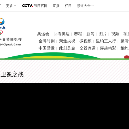
事
更多
节目官网
直播
栏目
频道大全
奥运会
回看奥运
赛程
新闻
图片
视频
项
|
|
|
|
|
|
金牌时刻
聚焦央视
微视频
里约三人行
超清
|
|
|
|
|
中国骄傲
此刻是金
全景奥运
穿越精彩
相约
|
|
|
|
|
的卫冕之战