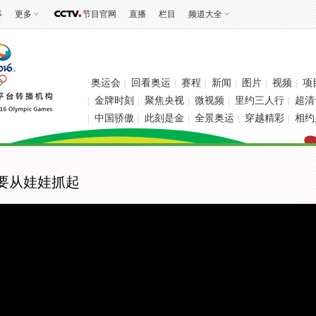
事
更多
节目官网
直播
栏目
频道大全
奥运会
回看奥运
赛程
新闻
图片
视频
项
|
|
|
|
|
|
金牌时刻
聚焦央视
微视频
里约三人行
超清
|
|
|
|
|
中国骄傲
此刻是金
全景奥运
穿越精彩
相约
|
|
|
|
|
球要从娃娃抓起