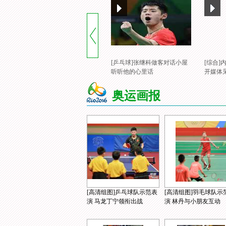
[乒乓球]张继科做客对话小屋
[综合
听听他的心里话
开媒体
奥运画报
[高清组图]乒乓球队示范表
[高清组图]羽毛球队示
演 马龙丁宁领衔出战
演 林丹与小朋友互动