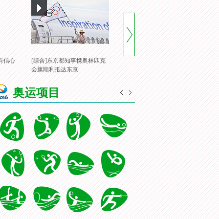
有信心
[综合]东京都知事携奥林匹克
[风云会]20160822 顶住压力 谌
[
会旗顺利抵达东京
龙里约登顶
一
奥运项目