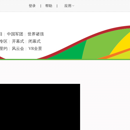
登录
帮助
应用
目
中国军团
世界诸强
|
|
专区
开幕式
闭幕式
|
|
里约
风云会
VR全景
|
|