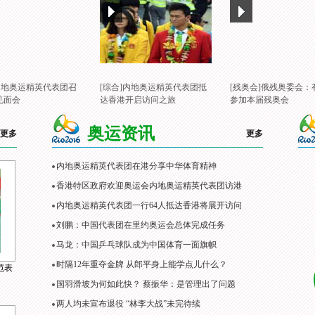
]内地奥运精英代表团召
[综合]内地奥运精英代表团抵
[残奥会]俄残奥委会：
见面会
达香港开启访问之旅
参加本届残奥会
奥运资讯
更多
更多
内地奥运精英代表团在港分享中华体育精神
香港特区政府欢迎奥运会内地奥运精英代表团访港
内地奥运精英代表团一行64人抵达香港将展开访问
刘鹏：中国代表团在里约奥运会总体完成任务
马龙：中国乒乓球队成为中国体育一面旗帜
时隔12年重夺金牌 从郎平身上能学点儿什么？
范表
国羽滑坡为何如此快？ 蔡振华：是管理出了问题
两人均未宣布退役 “林李大战”未完待续