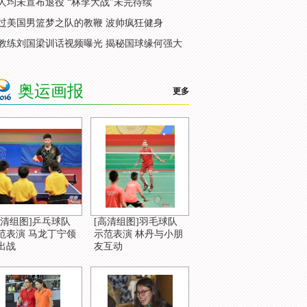
人均未宣布退役 “林李大战”未完待续
过美国男篮梦之队的教鞭 波帅疯狂健身
教练刘国梁训话视频曝光 揭秘国球缘何强大
奥运画报
更多
高清组图]乒乓球队
[高清组图]羽毛球队
范表演 马龙丁宁领
示范表演 林丹与小朋
出战
友互动