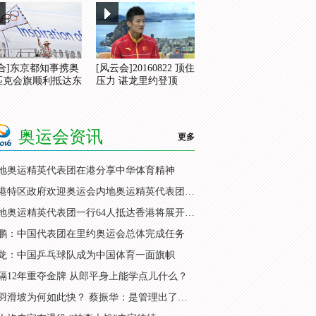
综合]东京都知事携奥
[风云会]20160822 顶住
匹克会旗顺利抵达东
压力 谌龙里约登顶
奥运会资讯
更多
地奥运精英代表团在港分享中华体育精神
香港特区政府欢迎奥运会内地奥运精英代表团访港
内地奥运精英代表团一行64人抵达香港将展开访问
鹏：中国代表团在里约奥运会总体完成任务
龙：中国乒乓球队成为中国体育一面旗帜
隔12年重夺金牌 从郎平身上能学点儿什么？
国羽滑坡为何如此快？ 蔡振华：是管理出了问题