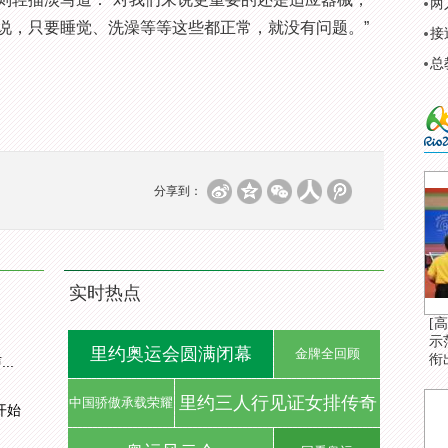
两
说，只要睡觉、洗澡等等这些都正常，就没有问题。”
接
总
分享到：
实时热点
[
示
里约奥运会圆满闭幕
金牌全回顾
衔
..
里约三人行见证女排传奇
中国骄傲承载荣耀
开始