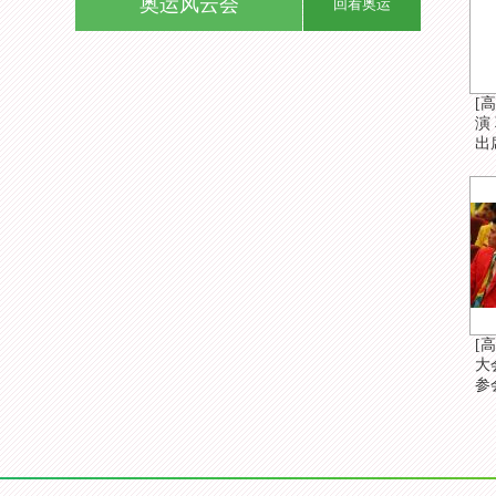
奥运风云会
回看奥运
[
演
出
[
大
参