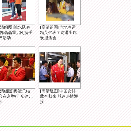
高清组图]跳水队表
[高清组图]内地奥运
 郭晶晶霍启刚携手
精英代表团访港出席
席活动
欢迎酒会
高清组图]奥运总结
[高清组图]中国女排
会在京举行 众健儿
载誉归来 球迷热情迎
会
接