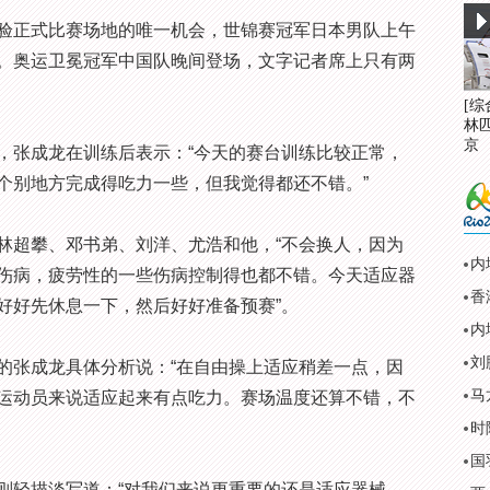
正式比赛场地的唯一机会，世锦赛冠军日本男队上午
。奥运卫冕冠军中国队晚间登场，文字记者席上只有两
[
林
京
张成龙在训练后表示：“今天的赛台训练比较正常，
个别地方完成得吃力一些，但我觉得都还不错。”
超攀、邓书弟、刘洋、尤浩和他，“不会换人，因为
内
伤病，疲劳性的一些伤病控制得也都不错。今天适应器
好好先休息一下，然后好好准备预赛”。
刘
张成龙具体分析说：“在自由操上适应稍差一点，因
马
运动员来说适应起来有点吃力。赛场温度还算不错，不
时
轻描淡写道：“对我们来说更重要的还是适应器械，