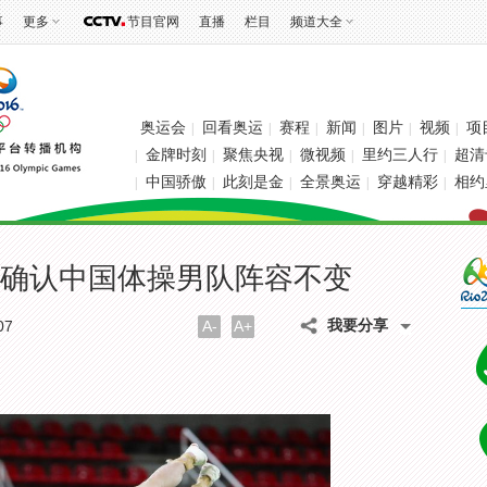
事
更多
节目官网
直播
栏目
频道大全
奥运会
回看奥运
赛程
新闻
图片
视频
项
|
|
|
|
|
|
金牌时刻
聚焦央视
微视频
里约三人行
超清
|
|
|
|
|
中国骄傲
此刻是金
全景奥运
穿越精彩
相约
|
|
|
|
|
确认中国体操男队阵容不变
我要分享
07
A-
A+