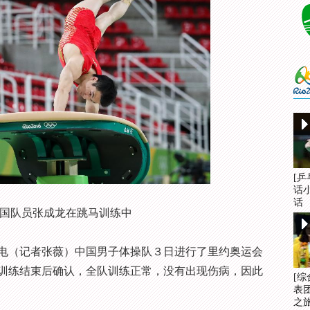
[
话
话
中国队员张成龙在跳马训练中
（记者张薇）中国男子体操队３日进行了里约奥运会
训练结束后确认，全队训练正常，没有出现伤病，因此
[
表
之