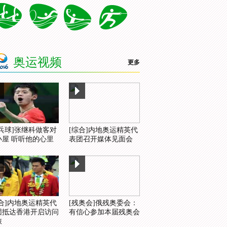
奥运视频
更多
乒乓球]张继科做客对
[综合]内地奥运精英代
小屋 听听他的心里
表团召开媒体见面会
综合]内地奥运精英代
[残奥会]俄残奥委会：
团抵达香港开启访问
有信心参加本届残奥会
旅